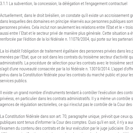
3.1.1 La subvention, la concession, la délégation et l’engagement contractuel
Actuellement, dans le droit brésilien, on constate qu’il existe un accroissement
dans lesquelles des domaines en principe réservés aux personnes publiques son
personnes privées. Cela inclut non seulement les relations entre l’Etat et le « tro
aussi entre l´Etat et le secteur privé de manière plus générale.
Cette situation a 
renforcée par l’édition de la loi fédérale n. 11079/2004, qui porte sur les partenari
La loi établit l’obligation de traitement égalitaire des personnes privées dans les
menées par l’Etat, que ce soit dans les contrats du troisième secteur d’activité q
administratifs. La procédure de sélection pour les contrats avec le troisième secte
s’agit d’une nouveauté consacrée par la loi fédérale n. 13019/2014. L’appel d’offr
prévu dans la Constitution fédérale pour les contrats du marché public et pour l
services publics.
Il existe un grand nombre d’instruments tendant à contrôler l’exécution des contr
privéess, en particulier dans les contrats administratifs. Il y a même un contrôle 
agences de régulation sectorielles, ce qui n’exclut pas le contrôle de la Cour de
La Constitution fédérale dans son art. 70, paragraphe unique, prévoit que ceux q
publiques sont tenus d’informer la Cour des comptes.
Quoi qu’il en soit, il n’y a 
l’examen du contenu des contrats et de leur exécution par le juge judiciaire. En out