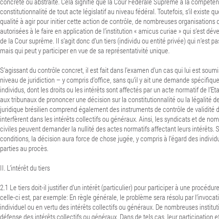
concrète ou abstraite. Cela signifie que la Cour Fédérale Suprême a la compéten
constitutionnalité de tout acte législatif au niveau fédéral. Toutefois, s’il existe qu
qualité à agir pour initier cette action de contrôle, de nombreuses organisations d
autorisées à le faire en application de l’institution « amicus curiae » qui s’est dé
de la Cour suprême. Il s’agit donc d’un tiers (individu ou entité privée) qui n’est pa
mais qui peut y participer en vue de sa représentativité unique.
S’agissant du contrôle concret, il est fait dans l’examen d’un cas qui lui est soumi
niveau de juridiction – y compris d’office, sans qu’il y ait une demande spécifique
individus, dont les droits ou les intérêts sont affectés par un acte normatif de l’
aux tribunaux de prononcer une décision sur la constitutionnalité ou la légalité de 
juridique brésilien comprend également des instruments de contrôle de validité 
interfèrent dans les intérêts collectifs ou généraux. Ainsi, les syndicats et de n
civiles peuvent demander la nullité des actes normatifs affectant leurs intérêts. 
conditions, la décision aura force de chose jugée, y compris à l’égard des individ
parties au procès.
II. L’intérêt du tiers
2.1 Le tiers doit-il justifier d’un intérêt (particulier) pour participer à une procédu
celle-ci est, par exemple: En règle générale, le problème sera résolu par l’invocati
individuel ou en vertu des intérêts collectifs ou généraux. De nombreuses institut
défense des intérêts collectifs ou généraux. Dans de tels cas, leur participation 