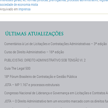
sociedade de economia mista
Arquivado em
Imprensa
ÚLTIMAS ATUALIZAÇÕES
Comentários à Lei de Licitações e Contratações Administrativas – 3ª edição
Curso de Direito Administrativo – 16ª edição
PUBLICISTAS: DIREITO ADMINISTRATIVO SOB TENSÃO Vl. 2
Guia The Legal 500
18º Fórum Brasileiro de Contratação e Gestão Pública
JOTA – MP 1.167 e processos estruturais
Congresso Nacional de Liderança e Governança em Licitações e Contratos A
JOTA – O Direito Administrativo tem um encontro marcado com os direitos f