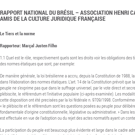
RAPPORT NATIONAL DU BRÉSIL – ASSOCIATION HENRI C
AMIS DE LA CULTURE JURIDIQUE FRANÇAISE
Le Tiers et la norme
Rapporteur: Marçal Justen Filho
1.1 Quel est le rôle, respectivement quels sont les droits voir les obligations des t
des normes étatiques que sont, par exemple:
De manière générale, la loi brésilienne a accru, depuis la Constitution de 1988, la 
dans l’élaboration des normes étatiques.
L’art. 14 de la Constitution prévoit que 
peuple ne s’exprime pas que dans le suffrage universel, par le vote direct et secre
plébiscite, le référendum et l’initiative populaire (ci-après examinée). Les modali
cette disposition ont été precisées par la loi fédérale n. 9709/1998. Conformément 
« le plébiscite et le référendum sont les questions posées au peuple pour délibér
fondamentale d’origine constitutionnelle, législative ou administrative. » Dans le
est effectuée en vue de l’adoption ou du rejet des actes normatifs ayant un cont
La participation du peuple est beaucoup plus évidente et large dans le cadre admi