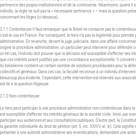
pertinence des propos institutionnels et de la controverse. Néanmoins, quand il s’
individu, la règle ne suit pas la « nécessaire pertinence » – mais la question prés
concernant les litiges (ci-dessous).
2.1.1 Contentieuse Il faut remarquer que le Brésil ne consacre pas le contentie
c’est le cas en France. Par conséquent, le tiers n’a pas la legitimité pour prendre
administrative. En revanche, devant le juge judiciaire, dans une affaire concernan
origine la procédure administrative, un particulier peut intervenir pour défendre c
un tel cas, l’individu doit prouver que la décision est susceptible d’affecter ses inté
que ces intérêts soient justifiés par une circonstance exceptionnelle. Il convient 
loi brésilienne contient un certain nombre de solutions procédurales pour la défe
collectifs et généraux. Dans ces cas, la faculté reconnue à un individu d’interven
beaucoup plus évidente. Cependant, cette intervention est réservée aux associatio
est lié à la question litigieuse.
2.1.2 Non-contentieuse
Le tiers peut participer à une procédure administrative non-contentieuse dans la
est susceptible d’affecter les intérêts généraux de la société civile. Ainsi, par ex
participer aux audiences et aux consultations publiques.
D’autre part, la Constit
la garantie individuelle du droit de pétition (art. 5, inc.
XXXIV, al. ‘a’). Cela signifi
présenter à une autorité administrative ses revendications, demandant une actio