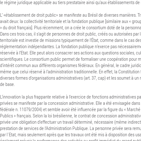
le régime juridique applicable au tiers prestataire ainsi qu’aux établissements de 
L’ «établissement de droit public» se manifeste au Brésil de diverses manières.
Tr
avait deux: la collectivité territoriale et la fondation publique [similaire aux « gro
» du droit français].
Plus récemment, on a crée le consortium doté de la personna
Dans ces trois cas, il s’agit de personnes de droit public, créés ou autorisées par la
territoriale est investie de missions typiquement de l’État, comme dans le cas d
réglementation indépendantes. La fondation publique n’exerce pas nécessaireme
réservée à l’Etat.
Elle peut alors consacrer ses actions aux questions sociales, cul
scientifiques. Le consortium public permet de formaliser une coopération pour me
d’intérêt commun aux différents organismes fédéraux.
En général, le cadre juridi
même que celui réservé à l’administration traditionnelle. En effet, la Constitution 
diverses formes d’organisations administratives (art. 37, cap) et les soumet à u
de base.
L’innovation la plus frappante relative à l’exercice de fonctions administratives 
privées se manifeste par la concession administrative. Elle a été envisagée dans l
fédérale n. 11079/2004) et semble avoir été influencée par la figure du « Marché
Publics » français. Selon la loi brésilienne, le contrat de concession administrati
privée une obligation d’effectuer un travail déterminé, nécessaire (même indirec
prestation de services de l’Administration Publique. La personne privée sera re
par l´Etat, mais seulement après que les travaux ont été mis à disposition des us
également prévoir la performance des activités au profit immédiat du grand publ