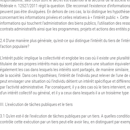
fédérale n. 12527/2011 régit la question. Elle reconnait l’existence d’informations
peuvent pas être divulguées. En dehors de ces cas, la loi distingue les hypothè
concernant les informations privées et celles relatives à « l’intérêt public ». Cet
informations qui touchent l’administration des biens publics, l’utilisation des res
contrats administratifs ainsi que les programmes, projets et actions des entités p
2.4 D’une manière plus générale, qu’est-ce qui distingue l’intérêt du tiers de l’inté
l’action populaire?
L’intérêt public implique la collectivité et englobe les cas où il existe une plurali
titulaire de ses propres intérêts mais qui sont placés dans une situation équivale
également les cas dans lesquels les intérêts sont partagés, de manière similaire
de la société. Dans ces hypothèses, l’intérêt de l’individu peut relever de l’une de
peut envisager une situation oú l’individu détient un intérêt spécifique et différen
par l’activité administrative. Par conséquent, il y a des cas où le tiers intervient,
d’un intérêt collectif ou général, et il y a ceux dans lesquels il a un troisième type d
III. L’exécution de tâches publiques et le tiers
3.1 Qu’en est-il de l’exécution de tâches publiques par un tiers. A quelles conditi
contrôle cette exécution par un tiers peut-elle avoir lieu, en distinguant par exem