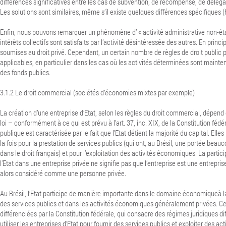
différences significatives entre les cas de subvention, de récompense, de délégat
Les solutions sont similaires, même s’il existe quelques différences spécifiques 
Enfin, nous pouvons remarquer un phénomène d’ « activité administrative non-éta
intérêts collectifs sont satisfaits par l’activité désintéressée des autres. En princi
soumises au droit privé. Cependant, un certain nombre de règles de droit public 
applicables, en particulier dans les cas où les activités déterminées sont mainte
des fonds publics.
3.1.2 Le droit commercial (sociétés d’économies mixtes par exemple)
La création d’une entreprise d’Etat, selon les règles du droit commercial, dépend 
loi – conformément à ce qui est prévu à l’art. 37, inc. XIX, de la Constitution fédér
publique est caractérisée par le fait que l’Etat détient la majorité du capital. Elles
la fois pour la prestation de services publics (qui ont, au Brésil, une portée beau
dans le droit français) et pour l’exploitation des activités économiques. La partici
l’Etat dans une entreprise privée ne signifie pas que l’entreprise est une entreprise
alors considéré comme une personne privée.
Au Brésil, l’Etat participe de manière importante dans le domaine économiqueà la
des services publics et dans les activités économiques généralement privées. C
différenciées par la Constitution fédérale, qui consacre des régimes juridiques dif
utiliser les entreprises d’Etat pour fournir des services publics et exploiter des a