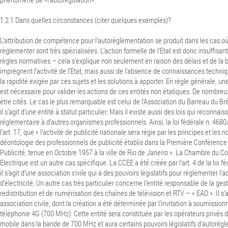
1.2.1
Dans quelles circonstances (citer quelques exemples)?
L’attribution de compétence pour l’autoréglementation se produit dans les cas où 
réglementer sont très spécialisées. L’action formelle de l’Etat est donc insuffisan
règles normatives – cela s’explique non seulement en raison des délais et de la 
imprègnent l’activité de l’Etat, mais aussi de l’absence de connaissances techniq
la rapidité exigée par ces sujets et les solutions à apporter. En règle générale, une
est nécessaire pour valider les actions de ces entités non étatiques. De nombr
être cités. Le cas le plus remarquable est celui de l’Association du Barreau du Bré
il s’agit d’une entité à statut particulier. Mais il existe aussi des lois qui reconnaiss
réglementaire à d’autres organismes professionnels. Ainsi, la loi fédérale n. 468
l’art. 17, que « l’activité de publicité nationale sera régie par les principes et le
déontologie des professionnels de publicité établis dans la Première Conférence
Publicité, tenue en Octobre 1957 à la ville de Rio de Janeiro ». La Chambre du 
Electrique est un autre cas spécifique. La CCEE a été créée par l’art. 4 de la loi 
il s’agit d’une association civile qui a des pouvoirs législatifs pour réglementer l’
d’électricité. Un autre cas très particulier concerne l’entité responsable de la ge
redistribution et de numérisation des chaînes de télévision et RTV – « EAD ». Il s’
association civile, dont la création a été déterminée par l’invitation à soumissi
téléphonie 4G (700 MHz). Cette entité sera constituée par les opérateurs privés 
mobile dans la bande de 700 MHz et aura certains pouvoirs législatifs d’autorég