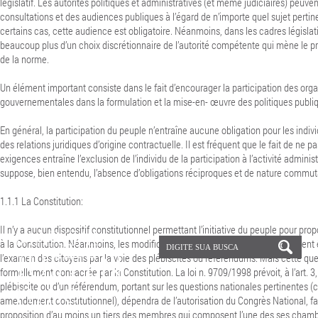
législatif.
Les autorités politiques et administratives (et même judiciaires) peuven
consultations et des audiences publiques à l’égard de n’importe quel sujet pertin
certains cas, cette audience est obligatoire. Néanmoins, dans les cadres législatif e
beaucoup plus d’un choix discrétionnaire de l’autorité compétente qui mène le p
de la norme.
Un élément important consiste dans le fait d’encourager la participation des org
gouvernementales dans la formulation et la mise-en- œuvre des politiques publi
En général, la participation du peuple n’entraîne aucune obligation pour les indiv
des relations juridiques d’origine contractuelle.
Il est fréquent que le fait de ne 
exigences entraîne l’exclusion de l’individu de la participation à l’activité adminis
suppose, bien entendu, l’absence d’obligations réciproques et de nature commut
1.1.1
La Constitution:
Il n’y a aucun dispositif constitutionnel permettant l’initiative du peuple pour 
à la Constitution. Néanmoins, les modifications du texte constitutionnel peuvent
l’examen des citoyens par la voie des plébiscites ou référendums. Mais cette que
formellement consacrée par la Constitution. La loi n. 9709/1998 prévoit, à l’art. 3
plébiscite ou d’un référendum, portant sur les questions nationales pertinentes 
amendement constitutionnel), dépendra de l’autorisation du Congrès National, fai
proposition d’au moins un tiers des membres qui composent l’une des ses chamb