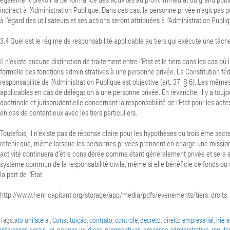
indirect à l’Administration Publique. Dans ces cas, la personne privée n’agit pas
à l’égard des utilisateurs et ses actions seront attribuées à l’Administration Publi
3.4 Quel est le régime de responsabilité applicable au tiers qui exécute une tâch
Il n’existe aucune distinction de traitement entre l’Etat et le tiers dans les cas où 
formelle des fonctions administratives à une personne privée.
La Constitution féd
responsabilité de l’Administration Publique est objective (art. 37, § 6).
Les mêmes 
applicables en cas de délégation à une personne privée. En revanche, il y a touj
doctrinale et jurisprudentielle concernant la responsabilité de l’Etat pour les a
en cas de contentieux avec les tiers particuliers.
Toutefois, il n’existe pas de réponse claire pour les hypothèses du troisième sect
retenir que, même lorsque les personnes privées prennent en charge une mission 
activité continuera d’être considérée comme étant généralement privée et sera 
système commun de la responsabilité civile, même si elle bénéficie de fonds ou
la part de l’Etat.
http://www.henricapitant.org/storage/app/media/pdfs/evenements/tiers_droits_
Tags:
ato unilateral
,
Constituição
,
contrato
,
controle
,
decreto
,
direito empresarial
,
hier
interesses gerais
,
lei
,
normas jurídicas
,
prerrogativas
,
processo administrativo
,
regul