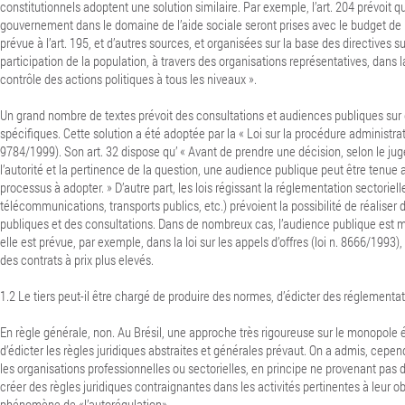
constitutionnels adoptent une solution similaire. Par exemple, l’art. 204 prévoit que
gouvernement dans le domaine de l’aide sociale seront prises avec le budget de l
prévue à l’art. 195, et d’autres sources, et organisées sur la base des directives su
participation de la population, à travers des organisations représentatives, dans l
contrôle des actions politiques à tous les niveaux ».
Un grand nombre de textes prévoit des consultations et audiences publiques sur
spécifiques. Cette solution a été adoptée par la « Loi sur la procédure administrati
9784/1999). Son art. 32 dispose qu’ « Avant de prendre une décision, selon le ju
l’autorité et la pertinence de la question, une audience publique peut être tenue a
processus à adopter. » D’autre part, les lois régissant la réglementation sectoriell
télécommunications, transports publics, etc.) prévoient la possibilité de réaliser
publiques et des consultations.
Dans de nombreux cas, l’audience publique est mê
elle est prévue, par exemple, dans la loi sur les appels d’offres (loi n. 8666/1993), à
des contrats à prix plus elevés.
1.2
Le tiers peut-il être chargé de produire des normes, d’édicter des réglementa
En règle générale, non. Au Brésil, une approche très rigoureuse sur le monopole 
d’édicter les règles juridiques abstraites et générales prévaut. On a admis, cepend
les organisations professionnelles ou sectorielles, en principe ne provenant pas 
créer des règles juridiques contraignantes dans les activités pertinentes à leur obje
phénomène de «l’autorégulation».