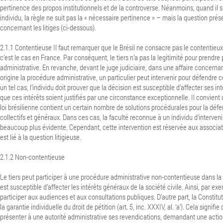
pertinence des propos institutionnels et de la controverse. Néanmoins, quand il s’
individu, la règle ne suit pas la « nécessaire pertinence » – mais la question prés
concernant les litiges (ci-dessous).
2.1.1 Contentieuse Il faut remarquer que le Brésil ne consacre pas le contentie
c’est le cas en France. Par conséquent, le tiers n’a pas la legitimité pour prendre
administrative. En revanche, devant le juge judiciaire, dans une affaire concernan
origine la procédure administrative, un particulier peut intervenir pour défendre c
un tel cas, l’individu doit prouver que la décision est susceptible d’affecter ses inté
que ces intérêts soient justifiés par une circonstance exceptionnelle. Il convient 
loi brésilienne contient un certain nombre de solutions procédurales pour la défe
collectifs et généraux. Dans ces cas, la faculté reconnue à un individu d’interven
beaucoup plus évidente. Cependant, cette intervention est réservée aux associatio
est lié à la question litigieuse.
2.1.2 Non-contentieuse
Le tiers peut participer à une procédure administrative non-contentieuse dans la
est susceptible d’affecter les intérêts généraux de la société civile. Ainsi, par ex
participer aux audiences et aux consultations publiques.
D’autre part, la Constit
la garantie individuelle du droit de pétition (art. 5, inc.
XXXIV, al. ‘a’). Cela signifi
présenter à une autorité administrative ses revendications, demandant une actio