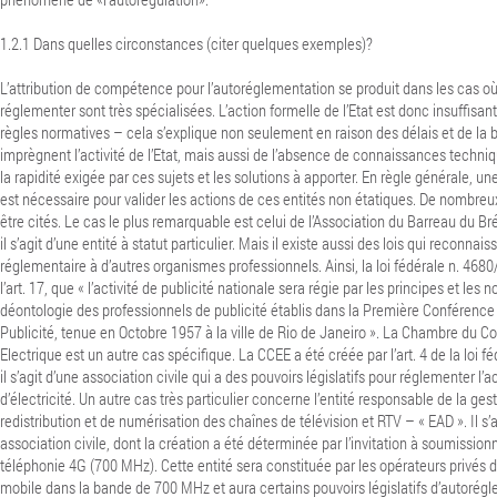
1.2.1
Dans quelles circonstances (citer quelques exemples)?
L’attribution de compétence pour l’autoréglementation se produit dans les cas où 
réglementer sont très spécialisées. L’action formelle de l’Etat est donc insuffisan
règles normatives – cela s’explique non seulement en raison des délais et de la 
imprègnent l’activité de l’Etat, mais aussi de l’absence de connaissances techniq
la rapidité exigée par ces sujets et les solutions à apporter. En règle générale, une
est nécessaire pour valider les actions de ces entités non étatiques. De nombr
être cités. Le cas le plus remarquable est celui de l’Association du Barreau du Bré
il s’agit d’une entité à statut particulier. Mais il existe aussi des lois qui reconnaiss
réglementaire à d’autres organismes professionnels. Ainsi, la loi fédérale n. 468
l’art. 17, que « l’activité de publicité nationale sera régie par les principes et le
déontologie des professionnels de publicité établis dans la Première Conférence
Publicité, tenue en Octobre 1957 à la ville de Rio de Janeiro ». La Chambre du 
Electrique est un autre cas spécifique. La CCEE a été créée par l’art. 4 de la loi 
il s’agit d’une association civile qui a des pouvoirs législatifs pour réglementer l’
d’électricité. Un autre cas très particulier concerne l’entité responsable de la ge
redistribution et de numérisation des chaînes de télévision et RTV – « EAD ». Il s’
association civile, dont la création a été déterminée par l’invitation à soumissi
téléphonie 4G (700 MHz). Cette entité sera constituée par les opérateurs privés 
mobile dans la bande de 700 MHz et aura certains pouvoirs législatifs d’autorég