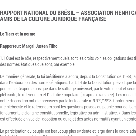
RAPPORT NATIONAL DU BRÉSIL – ASSOCIATION HENRI C
AMIS DE LA CULTURE JURIDIQUE FRANÇAISE
Le Tiers et la norme
Rapporteur: Marçal Justen Filho
1.1 Quel est le rôle, respectivement quels sont les droits voir les obligations des t
des normes étatiques que sont, par exemple:
De manière générale, la loi brésilienne a accru, depuis la Constitution de 1988, la 
dans l’élaboration des normes étatiques.
L’art. 14 de la Constitution prévoit que 
peuple ne s’exprime pas que dans le suffrage universel, par le vote direct et secre
plébiscite, le référendum et l’initiative populaire (ci-après examinée). Les modali
cette disposition ont été precisées par la loi fédérale n. 9709/1998. Conformément 
« le plébiscite et le référendum sont les questions posées au peuple pour délibér
fondamentale d’origine constitutionnelle, législative ou administrative. » Dans le
est effectuée en vue de l’adoption ou du rejet des actes normatifs ayant un cont
La participation du peuple est beaucoup plus évidente et large dans le cadre admi