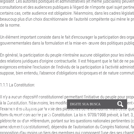
législatif.
Les autorités politiques et administratives (et même judiciaires) peuven
consultations et des audiences publiques à l’égard de n’importe quel sujet pertin
certains cas, cette audience est obligatoire. Néanmoins, dans les cadres législatif e
beaucoup plus d’un choix discrétionnaire de l’autorité compétente qui mène le p
de la norme.
Un élément important consiste dans le fait d’encourager la participation des org
gouvernementales dans la formulation et la mise-en- œuvre des politiques publi
En général, la participation du peuple n’entraîne aucune obligation pour les indiv
des relations juridiques d’origine contractuelle.
Il est fréquent que le fait de ne 
exigences entraîne l’exclusion de l’individu de la participation à l’activité adminis
suppose, bien entendu, l’absence d’obligations réciproques et de nature commut
1.1.1
La Constitution:
Il n’y a aucun dispositif constitutionnel permettant l’initiative du peuple pour 
à la Constitution. Néanmoins, les modifications du texte constitutionnel peuvent
l’examen des citoyens par la voie des plébiscites ou référendums. Mais cette que
formellement consacrée par la Constitution. La loi n. 9709/1998 prévoit, à l’art. 3
plébiscite ou d’un référendum, portant sur les questions nationales pertinentes 
amendement constitutionnel), dépendra de l’autorisation du Congrès National, fai
proposition d’au moins un tiers des membres qui composent l’une des ses chamb