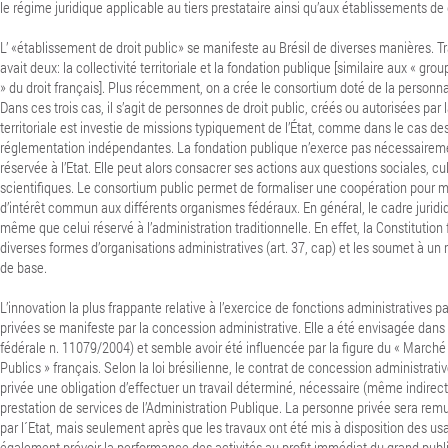
le régime juridique applicable au tiers prestataire ainsi qu’aux établissements de 
L’ «établissement de droit public» se manifeste au Brésil de diverses manières.
Tr
avait deux: la collectivité territoriale et la fondation publique [similaire aux « gro
» du droit français].
Plus récemment, on a crée le consortium doté de la personna
Dans ces trois cas, il s’agit de personnes de droit public, créés ou autorisées par la
territoriale est investie de missions typiquement de l’État, comme dans le cas d
réglementation indépendantes. La fondation publique n’exerce pas nécessaireme
réservée à l’Etat.
Elle peut alors consacrer ses actions aux questions sociales, cul
scientifiques. Le consortium public permet de formaliser une coopération pour me
d’intérêt commun aux différents organismes fédéraux.
En général, le cadre juridi
même que celui réservé à l’administration traditionnelle. En effet, la Constitution 
diverses formes d’organisations administratives (art. 37, cap) et les soumet à u
de base.
L’innovation la plus frappante relative à l’exercice de fonctions administratives 
privées se manifeste par la concession administrative. Elle a été envisagée dans l
fédérale n. 11079/2004) et semble avoir été influencée par la figure du « Marché
Publics » français. Selon la loi brésilienne, le contrat de concession administrati
privée une obligation d’effectuer un travail déterminé, nécessaire (même indirec
prestation de services de l’Administration Publique. La personne privée sera re
par l´Etat, mais seulement après que les travaux ont été mis à disposition des us
également prévoir la performance des activités au profit immédiat du grand publ