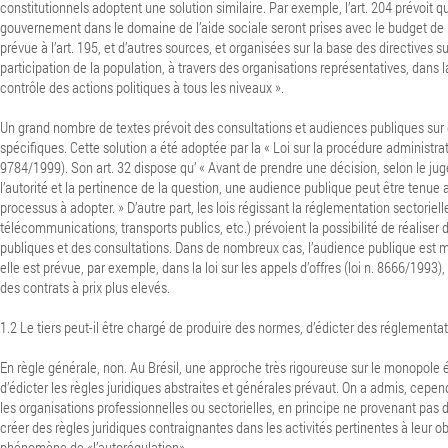
constitutionnels adoptent une solution similaire. Par exemple, l’art. 204 prévoit que
gouvernement dans le domaine de l’aide sociale seront prises avec le budget de l
prévue à l’art. 195, et d’autres sources, et organisées sur la base des directives su
participation de la population, à travers des organisations représentatives, dans l
contrôle des actions politiques à tous les niveaux ».
Un grand nombre de textes prévoit des consultations et audiences publiques sur
spécifiques. Cette solution a été adoptée par la « Loi sur la procédure administrati
9784/1999). Son art. 32 dispose qu’ « Avant de prendre une décision, selon le ju
l’autorité et la pertinence de la question, une audience publique peut être tenue a
processus à adopter. » D’autre part, les lois régissant la réglementation sectoriell
télécommunications, transports publics, etc.) prévoient la possibilité de réaliser
publiques et des consultations.
Dans de nombreux cas, l’audience publique est mê
elle est prévue, par exemple, dans la loi sur les appels d’offres (loi n. 8666/1993), à
des contrats à prix plus elevés.
1.2
Le tiers peut-il être chargé de produire des normes, d’édicter des réglementa
En règle générale, non. Au Brésil, une approche très rigoureuse sur le monopole 
d’édicter les règles juridiques abstraites et générales prévaut. On a admis, cepend
les organisations professionnelles ou sectorielles, en principe ne provenant pas 
créer des règles juridiques contraignantes dans les activités pertinentes à leur obje
phénomène de «l’autorégulation».