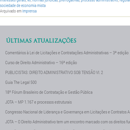
sociedade de economia mista
Arquivado em
Imprensa
ÚLTIMAS ATUALIZAÇÕES
Comentários à Lei de Licitações e Contratações Administrativas – 3ª edição
Curso de Direito Administrativo – 16ª edição
PUBLICISTAS: DIREITO ADMINISTRATIVO SOB TENSÃO Vl. 2
Guia The Legal 500
18º Fórum Brasileiro de Contratação e Gestão Pública
JOTA – MP 1.167 e processos estruturais
Congresso Nacional de Liderança e Governança em Licitações e Contratos A
JOTA – O Direito Administrativo tem um encontro marcado com os direitos f