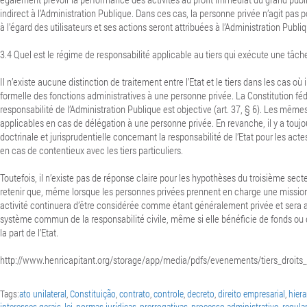
indirect à l’Administration Publique. Dans ces cas, la personne privée n’agit pas
à l’égard des utilisateurs et ses actions seront attribuées à l’Administration Publi
3.4 Quel est le régime de responsabilité applicable au tiers qui exécute une tâch
Il n’existe aucune distinction de traitement entre l’Etat et le tiers dans les cas où 
formelle des fonctions administratives à une personne privée.
La Constitution féd
responsabilité de l’Administration Publique est objective (art. 37, § 6).
Les mêmes 
applicables en cas de délégation à une personne privée. En revanche, il y a touj
doctrinale et jurisprudentielle concernant la responsabilité de l’Etat pour les a
en cas de contentieux avec les tiers particuliers.
Toutefois, il n’existe pas de réponse claire pour les hypothèses du troisième sect
retenir que, même lorsque les personnes privées prennent en charge une mission 
activité continuera d’être considérée comme étant généralement privée et sera 
système commun de la responsabilité civile, même si elle bénéficie de fonds ou
la part de l’Etat.
http://www.henricapitant.org/storage/app/media/pdfs/evenements/tiers_droits_
Tags:
ato unilateral
,
Constituição
,
contrato
,
controle
,
decreto
,
direito empresarial
,
hier
interesses gerais
,
lei
,
normas jurídicas
,
prerrogativas
,
processo administrativo
,
regul