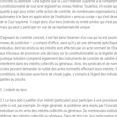
concrète ou abstraite. Cela signifie que la Cour Fédérale Suprême a la compéten
constitutionnalité de tout acte législatif au niveau fédéral. Toutefois, s’il existe qu
qualité à agir pour initier cette action de contrôle, de nombreuses organisations d
autorisées à le faire en application de l’institution « amicus curiae » qui s’est dé
de la Cour suprême. Il s’agit donc d’un tiers (individu ou entité privée) qui n’est pa
mais qui peut y participer en vue de sa représentativité unique.
S’agissant du contrôle concret, il est fait dans l’examen d’un cas qui lui est soumi
niveau de juridiction – y compris d’office, sans qu’il y ait une demande spécifique
individus, dont les droits ou les intérêts sont affectés par un acte normatif de l’
aux tribunaux de prononcer une décision sur la constitutionnalité ou la légalité de 
juridique brésilien comprend également des instruments de contrôle de validité 
interfèrent dans les intérêts collectifs ou généraux. Ainsi, les syndicats et de n
civiles peuvent demander la nullité des actes normatifs affectant leurs intérêts. 
conditions, la décision aura force de chose jugée, y compris à l’égard des individ
parties au procès.
II. L’intérêt du tiers
2.1 Le tiers doit-il justifier d’un intérêt (particulier) pour participer à une procédu
celle-ci est, par exemple: En règle générale, le problème sera résolu par l’invocati
individuel ou en vertu des intérêts collectifs ou généraux. De nombreuses institut
défense des intérêts collectifs ou généraux. Dans de tels cas, leur participation 