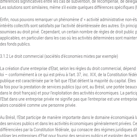
différences significatives entre les cas de subvention, de récompense, de délégat
Les solutions sont similaires, même s’il existe quelques différences spécifiques 
Enfin, nous pouvons remarquer un phénomène d’ « activité administrative non-éta
intérêts collectifs sont satisfaits par l’activité désintéressée des autres. En princi
soumises au droit privé. Cependant, un certain nombre de règles de droit public 
applicables, en particulier dans les cas où les activités déterminées sont mainte
des fonds publics.
3.1.2 Le droit commercial (sociétés d’économies mixtes par exemple)
La création d’une entreprise d’Etat, selon les règles du droit commercial, dépend 
loi – conformément à ce qui est prévu à l’art. 37, inc. XIX, de la Constitution fédér
publique est caractérisée par le fait que l’Etat détient la majorité du capital. Elles
la fois pour la prestation de services publics (qui ont, au Brésil, une portée beau
dans le droit français) et pour l’exploitation des activités économiques. La partici
l’Etat dans une entreprise privée ne signifie pas que l’entreprise est une entreprise
alors considéré comme une personne privée.
Au Brésil, l’Etat participe de manière importante dans le domaine économiqueà la
des services publics et dans les activités économiques généralement privées. C
différenciées par la Constitution fédérale, qui consacre des régimes juridiques dif
utiliser les entreprises d’Etat pour fournir des services publics et exploiter des a