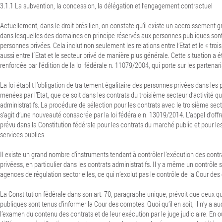
3.1.1 La subvention, la concession, la délégation et l’engagement contractuel
Actuellement, dans le droit brésilien, on constate qu’il existe un accroissement
dans lesquelles des domaines en principe réservés aux personnes publiques son
personnes privées. Cela inclut non seulement les relations entre l’Etat et le « tro
aussi entre l´Etat et le secteur privé de manière plus générale.
Cette situation a 
renforcée par l’édition de la loi fédérale n. 11079/2004, qui porte sur les partenari
La loi établit l’obligation de traitement égalitaire des personnes privées dans les
menées par l’Etat, que ce soit dans les contrats du troisième secteur d’activité q
administratifs. La procédure de sélection pour les contrats avec le troisième secte
s’agit d’une nouveauté consacrée par la loi fédérale n. 13019/2014. L’appel d’offr
prévu dans la Constitution fédérale pour les contrats du marché public et pour l
services publics.
Il existe un grand nombre d’instruments tendant à contrôler l’exécution des contr
privéess, en particulier dans les contrats administratifs. Il y a même un contrôle 
agences de régulation sectorielles, ce qui n’exclut pas le contrôle de la Cour de
La Constitution fédérale dans son art. 70, paragraphe unique, prévoit que ceux q
publiques sont tenus d’informer la Cour des comptes.
Quoi qu’il en soit, il n’y a 
l’examen du contenu des contrats et de leur exécution par le juge judiciaire. En out