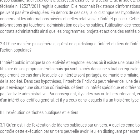
fédérale n. 12527/2011 régit la question. Elle reconnait l’existence d’informations
peuvent pas être divulguées. En dehors de ces cas, la loi distingue les hypothè
concernant les informations privées et celles relatives à « l’intérêt public ». Cet
informations qui touchent l’administration des biens publics, l’utilisation des res
contrats administratifs ainsi que les programmes, projets et actions des entités p
2.4 D’une manière plus générale, qu’est-ce qui distingue l’intérêt du tiers de l’inté
l’action populaire?
L’intérêt public implique la collectivité et englobe les cas où il existe une plurali
titulaire de ses propres intérêts mais qui sont placés dans une situation équivale
également les cas dans lesquels les intérêts sont partagés, de manière similaire
de la société. Dans ces hypothèses, l’intérêt de l’individu peut relever de l’une de
peut envisager une situation oú l’individu détient un intérêt spécifique et différen
par l’activité administrative. Par conséquent, il y a des cas où le tiers intervient,
d’un intérêt collectif ou général, et il y a ceux dans lesquels il a un troisième type d
III. L’exécution de tâches publiques et le tiers
3.1 Qu’en est-il de l’exécution de tâches publiques par un tiers. A quelles conditi
contrôle cette exécution par un tiers peut-elle avoir lieu, en distinguant par exem