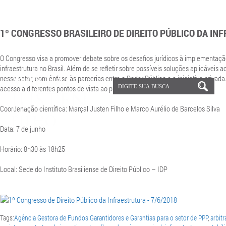
1º CONGRESSO BRASILEIRO DE DIREITO PÚBLICO DA IN
O Congresso visa
a promover debate sobre os desafios jurídicos à implementaç
infraestrutura no Brasil. Além de se refletir sobre possíveis soluções aplicáveis
nesse setor, com ênfase às parcerias entre o Poder Público e a iniciativa privada
acesso a diferentes pontos de vista ao público participante.
Coordenação científica: Marçal Justen Filho e Marco Aurélio de Barcelos Silva
Data: 7 de junho
Horário: 8h30 às 18h25
Local: Sede do Instituto Brasiliense de Direito Público – IDP
Tags:
Agência Gestora de Fundos Garantidores e Garantias para o setor de PPP
,
arbitr