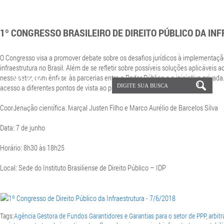
1º CONGRESSO BRASILEIRO DE DIREITO PÚBLICO DA IN
O Congresso visa
a promover debate sobre os desafios jurídicos à implementaç
infraestrutura no Brasil. Além de se refletir sobre possíveis soluções aplicáveis
nesse setor, com ênfase às parcerias entre o Poder Público e a iniciativa privada
acesso a diferentes pontos de vista ao público participante.
Coordenação científica: Marçal Justen Filho e Marco Aurélio de Barcelos Silva
Data: 7 de junho
Horário: 8h30 às 18h25
Local: Sede do Instituto Brasiliense de Direito Público – IDP
Tags:
Agência Gestora de Fundos Garantidores e Garantias para o setor de PPP
,
arbitr