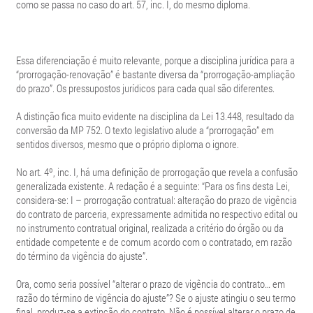
como se passa no caso do art. 57, inc. I, do mesmo diploma.
Essa diferenciação é muito relevante, porque a disciplina jurídica para a
“prorrogação-renovação” é bastante diversa da “prorrogação-ampliação
do prazo”. Os pressupostos jurídicos para cada qual são diferentes.
A distinção fica muito evidente na disciplina da Lei 13.448, resultado da
conversão da MP 752. O texto legislativo alude a “prorrogação” em
sentidos diversos, mesmo que o próprio diploma o ignore.
No art. 4º, inc. I, há uma definição de prorrogação que revela a confusão
generalizada existente. A redação é a seguinte: “Para os fins desta Lei,
considera-se: I – prorrogação contratual: alteração do prazo de vigência
do contrato de parceria, expressamente admitida no respectivo edital ou
no instrumento contratual original, realizada a critério do órgão ou da
entidade competente e de comum acordo com o contratado, em razão
do término da vigência do ajuste”.
Ora, como seria possível “alterar o prazo de vigência do contrato… em
razão do término de vigência do ajuste”? Se o ajuste atingiu o seu termo
final, produz-se a extinção do contrato. Não é possível alterar o prazo de