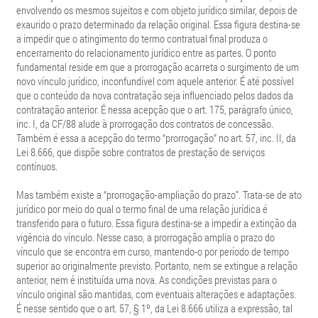
envolvendo os mesmos sujeitos e com objeto jurídico similar, depois de
exaurido o prazo determinado da relação original. Essa figura destina-se
a impedir que o atingimento do termo contratual final produza o
encerramento do relacionamento jurídico entre as partes. O ponto
fundamental reside em que a prorrogação acarreta o surgimento de um
novo vínculo jurídico, inconfundível com aquele anterior. É até possível
que o conteúdo da nova contratação seja influenciado pelos dados da
contratação anterior. É nessa acepção que o art. 175, parágrafo único,
inc. I, da CF/88 alude à prorrogação dos contratos de concessão.
Também é essa a acepção do termo “prorrogação” no art. 57, inc. II, da
Lei 8.666, que dispõe sobre contratos de prestação de serviços
contínuos.
Mas também existe a “prorrogação-ampliação do prazo”. Trata-se de ato
jurídico por meio do qual o termo final de uma relação jurídica é
transferido para o futuro. Essa figura destina-se a impedir a extinção da
vigência do vínculo. Nesse caso, a prorrogação amplia o prazo do
vínculo que se encontra em curso, mantendo-o por período de tempo
superior ao originalmente previsto. Portanto, nem se extingue a relação
anterior, nem é instituída uma nova. As condições previstas para o
vínculo original são mantidas, com eventuais alterações e adaptações.
É nesse sentido que o art. 57, § 1º, da Lei 8.666 utiliza a expressão, tal