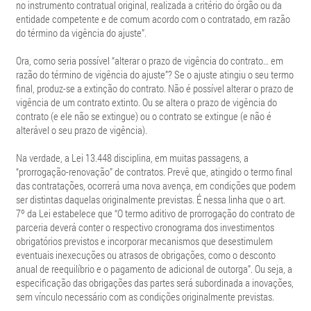
no instrumento contratual original, realizada a critério do órgão ou da
entidade competente e de comum acordo com o contratado, em razão
do término da vigência do ajuste”.
Ora, como seria possível “alterar o prazo de vigência do contrato… em
razão do término de vigência do ajuste”? Se o ajuste atingiu o seu termo
final, produz-se a extinção do contrato. Não é possível alterar o prazo de
vigência de um contrato extinto. Ou se altera o prazo de vigência do
contrato (e ele não se extingue) ou o contrato se extingue (e não é
alterável o seu prazo de vigência).
Na verdade, a Lei 13.448 disciplina, em muitas passagens, a
“prorrogação-renovação” de contratos. Prevê que, atingido o termo final
das contratações, ocorrerá uma nova avença, em condições que podem
ser distintas daquelas originalmente previstas. É nessa linha que o art.
7º da Lei estabelece que “O termo aditivo de prorrogação do contrato de
parceria deverá conter o respectivo cronograma dos investimentos
obrigatórios previstos e incorporar mecanismos que desestimulem
eventuais inexecuções ou atrasos de obrigações, como o desconto
anual de reequilíbrio e o pagamento de adicional de outorga”. Ou seja, a
especificação das obrigações das partes será subordinada a inovações,
sem vínculo necessário com as condições originalmente previstas.