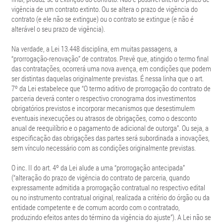
vigência de um contrato extinto. Ou se altera o prazo de vigência do
contrato (e ele não se extingue) ou o contrato se extingue (e não é
alterável o seu prazo de vigência).
Na verdade, a Lei 13.448 disciplina, em muitas passagens, a
“prorrogação-renovação” de contratos. Prevê que, atingido o termo final
das contratações, ocorrerá uma nova avença, em condições que podem
ser distintas daquelas originalmente previstas. É nessa linha que o art.
7º da Lei estabelece que “O termo aditivo de prorrogação do contrato de
parceria deverá conter o respectivo cronograma dos investimentos
obrigatórios previstos e incorporar mecanismos que desestimulem
eventuais inexecuções ou atrasos de obrigações, como o desconto
anual de reequilíbrio e o pagamento de adicional de outorga”. Ou seja, a
especificação das obrigações das partes será subordinada a inovações,
sem vínculo necessário com as condições originalmente previstas.
O inc. II do art. 4º da Lei alude a uma “prorrogação antecipada”
(“alteração do prazo de vigência do contrato de parceria, quando
expressamente admitida a prorrogação contratual no respectivo edital
ou no instrumento contratual original, realizada a critério do órgão ou da
entidade competente e de comum acordo com o contratado,
produzindo efeitos antes do término da vigência do ajuste”). A Lei não se