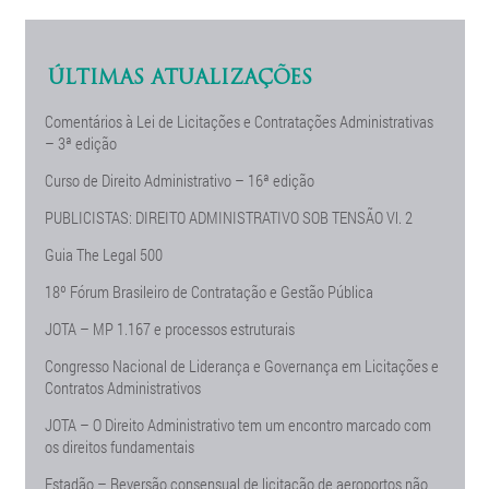
ÚLTIMAS ATUALIZAÇÕES
Comentários à Lei de Licitações e Contratações Administrativas
– 3ª edição
Curso de Direito Administrativo – 16ª edição
PUBLICISTAS: DIREITO ADMINISTRATIVO SOB TENSÃO Vl. 2
Guia The Legal 500
18º Fórum Brasileiro de Contratação e Gestão Pública
JOTA – MP 1.167 e processos estruturais
Congresso Nacional de Liderança e Governança em Licitações e
Contratos Administrativos
JOTA – O Direito Administrativo tem um encontro marcado com
os direitos fundamentais
Estadão – Reversão consensual de licitação de aeroportos não