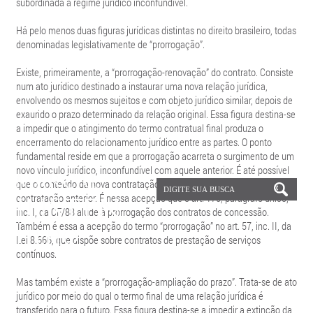
subordinada a regime jurídico inconfundível.
Há pelo menos duas figuras jurídicas distintas no direito brasileiro, todas
denominadas legislativamente de “prorrogação”.
Existe, primeiramente, a “prorrogação-renovação” do contrato. Consiste
num ato jurídico destinado a instaurar uma nova relação jurídica,
envolvendo os mesmos sujeitos e com objeto jurídico similar, depois de
exaurido o prazo determinado da relação original. Essa figura destina-se
a impedir que o atingimento do termo contratual final produza o
encerramento do relacionamento jurídico entre as partes. O ponto
fundamental reside em que a prorrogação acarreta o surgimento de um
novo vínculo jurídico, inconfundível com aquele anterior. É até possível
que o conteúdo da nova contratação seja influenciado pelos dados da
contratação anterior. É nessa acepção que o art. 175, parágrafo único,
inc. I, da CF/88 alude à prorrogação dos contratos de concessão.
Também é essa a acepção do termo “prorrogação” no art. 57, inc. II, da
Lei 8.666, que dispõe sobre contratos de prestação de serviços
contínuos.
Mas também existe a “prorrogação-ampliação do prazo”. Trata-se de ato
jurídico por meio do qual o termo final de uma relação jurídica é
transferido para o futuro. Essa figura destina-se a impedir a extinção da