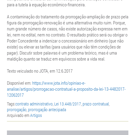
para a tutela à equação econômico-financeira.
A contaminação do tratamento da prorrogação-ampliação de prazo pela
figura da prorrogação-renovação é uma alternativa muito ruim. Porque,
num grande número de casos, não existe autorização expressa nem em
lei, nem no edital, nem no contrato. O resultado prático será ou obrigar o
Poder Concedente a indenizar o concessionário em dinheiro (que não
existe) ou elevar as tarifas (para usuários que não têm condições de
pagar). Discutir sobre palavras é um problema teórico, mas é uma
maldição quanto se traduz em equívocos sobre a vida real.
Texto veiculado no JOTA, em 12.6.2017
Disponível em:
https://www.jota.info/opiniao-e-
analise/artigos/prorrogacao-contratual-a-proposito-da-lei-13-4482017-
12062017
Tags:
contrato administrativo
,
Lei 13.448/2017
,
prazo contratual
,
prorrogação
,
prorrogação antecipada
Arquivado em
Artigos