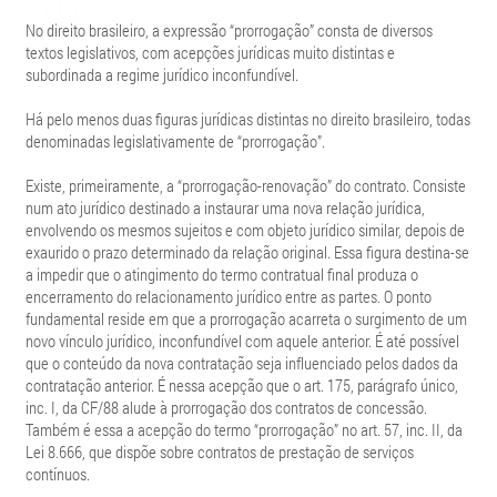
No direito brasileiro, a expressão “prorrogação” consta de diversos
textos legislativos, com acepções jurídicas muito distintas e
subordinada a regime jurídico inconfundível.
Há pelo menos duas figuras jurídicas distintas no direito brasileiro, todas
denominadas legislativamente de “prorrogação”.
Existe, primeiramente, a “prorrogação-renovação” do contrato. Consiste
num ato jurídico destinado a instaurar uma nova relação jurídica,
envolvendo os mesmos sujeitos e com objeto jurídico similar, depois de
exaurido o prazo determinado da relação original. Essa figura destina-se
a impedir que o atingimento do termo contratual final produza o
encerramento do relacionamento jurídico entre as partes. O ponto
fundamental reside em que a prorrogação acarreta o surgimento de um
novo vínculo jurídico, inconfundível com aquele anterior. É até possível
que o conteúdo da nova contratação seja influenciado pelos dados da
contratação anterior. É nessa acepção que o art. 175, parágrafo único,
inc. I, da CF/88 alude à prorrogação dos contratos de concessão.
Também é essa a acepção do termo “prorrogação” no art. 57, inc. II, da
Lei 8.666, que dispõe sobre contratos de prestação de serviços
contínuos.