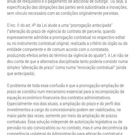
anual de reequilíbrio e o pagamento de adicional de outorga”. Ou seja, a
especificação das obrigações das partes será subordinada a inovações,
sem vínculo necessário com as condições originalmente previstas.
O inc. II do art. 4º da Lei alude a uma “prorrogação antecipada”
(“alteração do prazo de vigência do contrato de parceria, quando
expressamente admitida a prorrogação contratual no respectivo edital
ou no instrumento contratual original, realizada a critério do órgão ou da
entidade competente e de comum acordo com o contratado,
produzindo efeitos antes do término da vigência do ajuste”). A Lei não se
deu conta de que a alternativa disciplinada tanto poderia consistir numa
simples “alteração de prazo” como numa “renovação contratual” (ainda
que antecipada).
O problema de toda essa confusão é que a prorrogação-ampliação de
prazo se constitui num mecanismo essencial para a recomposição da
equação econômico-financeira dos contratos administrativos.
Especialmente nos dias atuais, a ampliação do prazo e do perfil dos
investimentos a cargo do concessionário podem ser viabilizados, na
maior parte das vezes, somente por meio da ampliação de prazos
contratuais. Essa solução independe de autorização legislativa ou de
previsão no ato convocatório ou no contrato, mas é uma decorrência da
competência unilateral da Administração para alteração contratual e