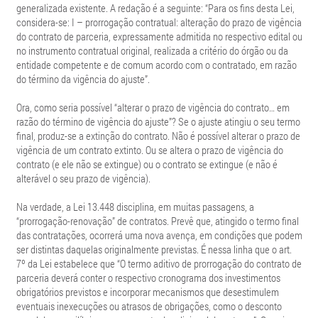
generalizada existente. A redação é a seguinte: “Para os fins desta Lei,
considera-se: I – prorrogação contratual: alteração do prazo de vigência
do contrato de parceria, expressamente admitida no respectivo edital ou
no instrumento contratual original, realizada a critério do órgão ou da
entidade competente e de comum acordo com o contratado, em razão
do término da vigência do ajuste”.
Ora, como seria possível “alterar o prazo de vigência do contrato… em
razão do término de vigência do ajuste”? Se o ajuste atingiu o seu termo
final, produz-se a extinção do contrato. Não é possível alterar o prazo de
vigência de um contrato extinto. Ou se altera o prazo de vigência do
contrato (e ele não se extingue) ou o contrato se extingue (e não é
alterável o seu prazo de vigência).
Na verdade, a Lei 13.448 disciplina, em muitas passagens, a
“prorrogação-renovação” de contratos. Prevê que, atingido o termo final
das contratações, ocorrerá uma nova avença, em condições que podem
ser distintas daquelas originalmente previstas. É nessa linha que o art.
7º da Lei estabelece que “O termo aditivo de prorrogação do contrato de
parceria deverá conter o respectivo cronograma dos investimentos
obrigatórios previstos e incorporar mecanismos que desestimulem
eventuais inexecuções ou atrasos de obrigações, como o desconto