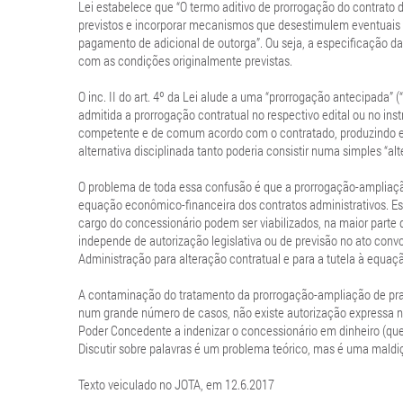
Lei estabelece que “O termo aditivo de prorrogação do contrato 
previstos e incorporar mecanismos que desestimulem eventuais i
pagamento de adicional de outorga”. Ou seja, a especificação d
com as condições originalmente previstas.
O inc. II do art. 4º da Lei alude a uma “prorrogação antecipada”
admitida a prorrogação contratual no respectivo edital ou no inst
competente e de comum acordo com o contratado, produzindo efei
alternativa disciplinada tanto poderia consistir numa simples “
O problema de toda essa confusão é que a prorrogação-ampliaç
equação econômico-financeira dos contratos administrativos. Esp
cargo do concessionário podem ser viabilizados, na maior parte
independe de autorização legislativa ou de previsão no ato conv
Administração para alteração contratual e para a tutela à equa
A contaminação do tratamento da prorrogação-ampliação de praz
num grande número de casos, não existe autorização expressa nem
Poder Concedente a indenizar o concessionário em dinheiro (que 
Discutir sobre palavras é um problema teórico, mas é uma maldiç
Texto veiculado no JOTA, em 12.6.2017