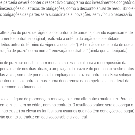
de parceria deverá conter o respectivo cronograma dos investimentos obrigatório
nexecuções ou atrasos de obrigações, como o desconto anual de reequilíbrio e 
as obrigações das partes será subordinada a inovações, sem vínculo necessário
 (“alteração do prazo de vigência do contrato de parceria, quando expressamente
rumento contratual original, realizada a critério do órgão ou da entidade
tos antes do término da vigência do ajuste”). A Lei não se deu conta de que a
alteração de prazo” como numa “renovação contratual” (ainda que antecipada).
ão de prazo se constitui num mecanismo essencial para a recomposição da
ecialmente nos dias atuais, a ampliação do prazo e do perfil dos investimentos
 das vezes, somente por meio da ampliação de prazos contratuais. Essa solução
ocatório ou no contrato, mas é uma decorrência da competência unilateral da
ção econômico-financeira.
o pela figura da prorrogação-renovação é uma alternativa muito ruim. Porque,
 em lei, nem no edital, nem no contrato. O resultado prático será ou obrigar o
não existe) ou elevar as tarifas (para usuários que não têm condições de pagar)
ão quanto se traduz em equívocos sobre a vida real.