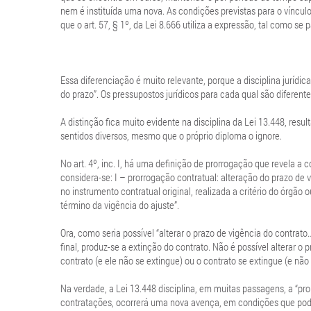
nem é instituída uma nova. As condições previstas para o víncul
que o art. 57, § 1º, da Lei 8.666 utiliza a expressão, tal como se
Essa diferenciação é muito relevante, porque a disciplina juríd
do prazo”. Os pressupostos jurídicos para cada qual são diferente
A distinção fica muito evidente na disciplina da Lei 13.448, resu
sentidos diversos, mesmo que o próprio diploma o ignore.
No art. 4º, inc. I, há uma definição de prorrogação que revela a c
considera-se: I – prorrogação contratual: alteração do prazo de 
no instrumento contratual original, realizada a critério do ór
término da vigência do ajuste”.
Ora, como seria possível “alterar o prazo de vigência do contrato
final, produz-se a extinção do contrato. Não é possível alterar o 
contrato (e ele não se extingue) ou o contrato se extingue (e não 
Na verdade, a Lei 13.448 disciplina, em muitas passagens, a “pro
contratações, ocorrerá uma nova avença, em condições que podem 