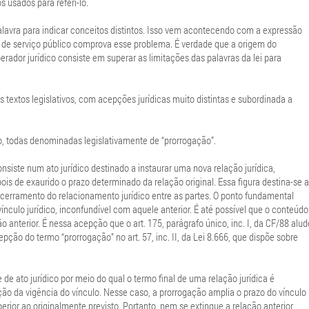
s usados para referi-lo.
vra para indicar conceitos distintos. Isso vem acontecendo com a expressão
s de serviço público comprova esse problema. É verdade que a origem do
rador jurídico consiste em superar as limitações das palavras da lei para
os textos legislativos, com acepções jurídicas muito distintas e subordinada a
iro, todas denominadas legislativamente de “prorrogação”.
nsiste num ato jurídico destinado a instaurar uma nova relação jurídica,
ois de exaurido o prazo determinado da relação original. Essa figura destina-se a
ncerramento do relacionamento jurídico entre as partes. O ponto fundamental
nculo jurídico, inconfundível com aquele anterior. É até possível que o conteúdo
 anterior. É nessa acepção que o art. 175, parágrafo único, inc. I, da CF/88 alud
ão do termo “prorrogação” no art. 57, inc. II, da Lei 8.666, que dispõe sobre
e ato jurídico por meio do qual o termo final de uma relação jurídica é
inção da vigência do vínculo. Nesse caso, a prorrogação amplia o prazo do vínculo
ior ao originalmente previsto. Portanto, nem se extingue a relação anterior,