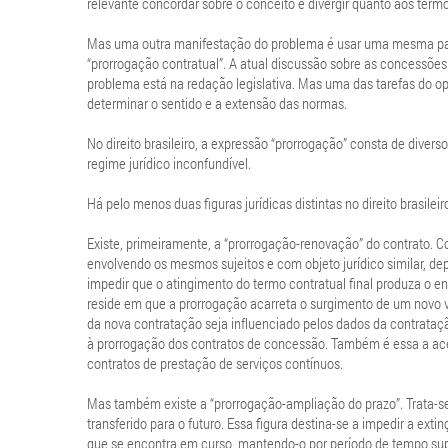
relevante concordar sobre o conceito e divergir quanto aos termo
Mas uma outra manifestação do problema é usar uma mesma pala
“prorrogação contratual”. A atual discussão sobre as concessõe
problema está na redação legislativa. Mas uma das tarefas do ope
determinar o sentido e a extensão das normas.
No direito brasileiro, a expressão “prorrogação” consta de divers
regime jurídico inconfundível.
Há pelo menos duas figuras jurídicas distintas no direito brasile
Existe, primeiramente, a “prorrogação-renovação” do contrato. Co
envolvendo os mesmos sujeitos e com objeto jurídico similar, dep
impedir que o atingimento do termo contratual final produza o e
reside em que a prorrogação acarreta o surgimento de um novo ví
da nova contratação seja influenciado pelos dados da contratação
à prorrogação dos contratos de concessão. Também é essa a acepç
contratos de prestação de serviços contínuos.
Mas também existe a “prorrogação-ampliação do prazo”. Trata-se d
transferido para o futuro. Essa figura destina-se a impedir a ext
que se encontra em curso, mantendo-o por período de tempo super