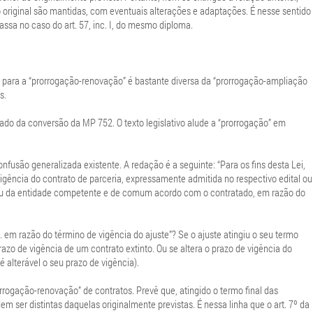
o original são mantidas, com eventuais alterações e adaptações. É nesse sentido
 passa no caso do art. 57, inc. I, do mesmo diploma.
ica para a “prorrogação-renovação” é bastante diversa da “prorrogação-ampliação
s.
ltado da conversão da MP 752. O texto legislativo alude a “prorrogação” em
onfusão generalizada existente. A redação é a seguinte: “Para os fins desta Lei,
vigência do contrato de parceria, expressamente admitida no respectivo edital ou
gão ou da entidade competente e de comum acordo com o contratado, em razão do
… em razão do término de vigência do ajuste”? Se o ajuste atingiu o seu termo
prazo de vigência de um contrato extinto. Ou se altera o prazo de vigência do
é alterável o seu prazo de vigência).
rrogação-renovação” de contratos. Prevê que, atingido o termo final das
ser distintas daquelas originalmente previstas. É nessa linha que o art. 7º da