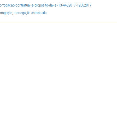
prorrogacao-contratual-a-proposito-da-lei-13-4482017-12062017
rrogação
,
prorrogação antecipada