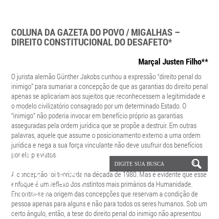
COLUNA DA GAZETA DO POVO / MIGALHAS –
DIREITO CONSTITUCIONAL DO DESAFETO*
Marçal Justen Filho**
O jurista alemão Günther Jakobs cunhou a expressão “direito penal do
inimigo” para sumariar a concepção de que as garantias do direito penal
apenas se aplicariam aos sujeitos que reconhecessem a legitimidade e
o modelo civilizatório consagrado por um determinado Estado. O
“inimigo” não poderia invocar em benefício próprio as garantias
asseguradas pela ordem jurídica que se propõe a destruir. Em outras
palavras, aquele que assume o posicionamento externo a uma ordem
jurídica e nega a sua força vinculante não deve usufruir dos benefícios
por ela previstos.
A concepção foi teorizada na década de 1980. Mas é evidente que esse
enfoque é um reflexo dos instintos mais primários da Humanidade.
Encontra-se na origem das concepções que reservam a condição de
pessoa apenas para alguns e não para todos os seres humanos. Sob um
certo ângulo, então, a tese do direito penal do inimigo não apresentou