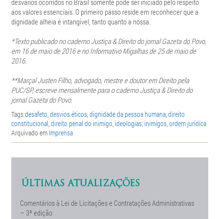
desvarios ocorridos no Brasil somente pode ser iniciado pelo respeito
aos valores essenciais. O primeiro passo reside em reconhecer que a
dignidade alheia é intangível, tanto quanto a nossa.
*Texto publicado no caderno
Justiça & Direito do jornal Gazeta do Povo,
em 16 de maio de 2016 e no
Informativo Migalhas de 25 de maio de
2016.
**Marçal Justen Filho, advogado, mestre e doutor em Direito pela
PUC/SP, escreve mensalmente para o caderno Justiça & Direito do
jornal Gazeta do Povo.
Tags:
desafeto
,
desvios éticos
,
dignidade da pessoa humana
,
direito
constitucional
,
direito penal do inimigo
,
ideologias
,
inimigos
,
ordem jurídica
Arquivado em
Imprensa
ÚLTIMAS ATUALIZAÇÕES
Comentários à Lei de Licitações e Contratações Administrativas
– 3ª edição