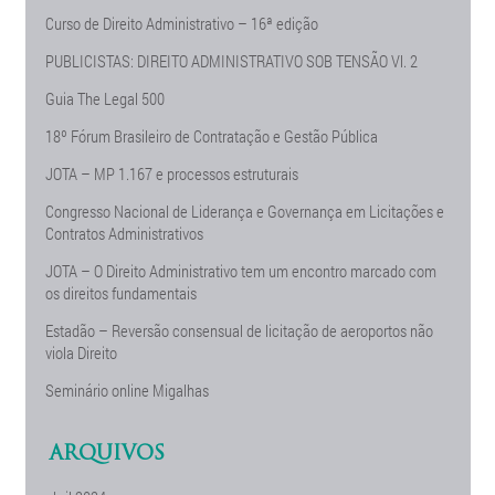
Curso de Direito Administrativo – 16ª edição
PUBLICISTAS: DIREITO ADMINISTRATIVO SOB TENSÃO Vl. 2
Guia The Legal 500
18º Fórum Brasileiro de Contratação e Gestão Pública
JOTA – MP 1.167 e processos estruturais
Congresso Nacional de Liderança e Governança em Licitações e
Contratos Administrativos
JOTA – O Direito Administrativo tem um encontro marcado com
os direitos fundamentais
Estadão – Reversão consensual de licitação de aeroportos não
viola Direito
Seminário online Migalhas
ARQUIVOS