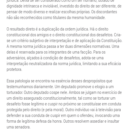
jurídica. Deixa de ser considerado como um ser humano, dotado de
dignidade intrínseca e inviolável, investido do direito de ser diferente, de
pensar de modo diverso e realizar escolhas próprias. Os discordantes
não são reconhecidos como titulares da mesma humanidade.
O resultado direto é a duplicação da ordem jurídica. Há o direito
constitucional dos amigos e o direito constitucional dos desafetos. Cria-
se um critério subjetivo de interpretação e de aplicação da Constituição.
A mesma norma jurídica passa a ter duas dimensões normativas. Uma
delas é reservada para os integrantes de uma facção. Para os
adversários, alçados à condição de desafetos, adota-se uma
interpretação neutralizadora da norma jurídica, limitando a sua eficácia
protetora.
Essa patologia se encontra na essência desses despropósitos que
testemunhamos diariamente. Um deputado promove o elogio a um
torturador. Outro deputado cospe nele. Ambos se julgam no exercício de
um direito assegurado constitucionalmente, tal como se torturar um
desafeto fosse legítimo e cuspir no próximo se constituísse em conduta
protegida pelo direito (e pela moral). Outro indivíduo vai à televisão para
defender a sua conduta de cuspir em quem o ofendeu, invocando uma
forma de legítima defesa da honra. Outros resolvem assediar e insultar
uma senadora.