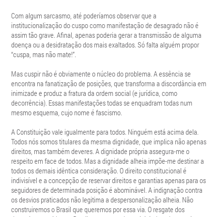
Com algum sarcasmo, até poderíamos observar que a
institucionalização do cuspo como manifestação de desagrado não é
assim tão grave. Afinal, apenas poderia gerar a transmissão de alguma
doença ou a desidratação dos mais exaltados. Só falta alguém propor
“cuspa, mas não mate!”.
Mas cuspir não é obviamente o núcleo do problema. A essência se
encontra na fanatização de posições, que transforma a discordância em
inimizade e produz a fratura da ordem social (e jurídica, como
decorrência). Essas manifestações todas se enquadram todas num
mesmo esquema, cujo nome é fascismo.
A Constituição vale igualmente para todos. Ninguém está acima dela.
Todos nós somos titulares da mesma dignidade, que implica não apenas
direitos, mas também deveres. A dignidade própria assegura-me o
respeito em face de todos. Mas a dignidade alheia impõe-me destinar a
todos os demais idêntica consideração. O direito constitucional é
indivisível e a concepção de reservar direitos e garantias apenas para os
seguidores de determinada posição é abominável. A indignação contra
os desvios praticados não legitima a despersonalização alheia. Não
construiremos o Brasil que queremos por essa via. O resgate dos