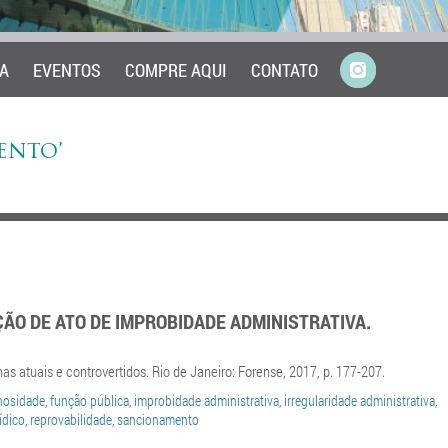
A
EVENTOS
COMPRE AQUI
CONTATO
ENTO’
ÃO DE ATO DE IMPROBIDADE ADMINISTRATIVA.
 atuais e controvertidos. Rio de Janeiro: Forense, 2017, p. 177-207.
nosidade
,
função pública
,
improbidade administrativa
,
irregularidade administrativa
,
ídico
,
reprovabilidade
,
sancionamento