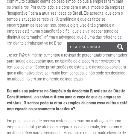
com muito cuidado diante do peso simbólico que a empresa tem para
os brasileiros. Por outro lado, ele considera o atual modelo da empresa
“insuportável” para a atual realidade do Brasil. Ele acredita, que com o
tempo a situação se resolva. “A tendência é que os fatos se
encarreguem de resolver isso, porque o prejuízo é tão grande,e a
empresa está numa situação tão difícil que ela vai acabar tendo de
diminuir de tamanho”, afirma o advogado, que é uma das referências
em direito administrativo no Brasil.
Justen Filho também comentou a revisão de percentuais orçamentários
para saúde e educação que, na opinião dele, podem ser revistos em
tempos de crise. Sobre privatizações de estatais, o advogado considera
que a alternativa deve ser muito bem pensada, e não pode ser decidida
no afogadilho em um momento de incertezas.
Durante sua palestra no Simpósio da Academia Brasileira de Direito
Constitucional, o senhor criticou uma crença de que as empresas
estatais. O senhor poderia citar exemplos de como essa cultura está
impregnada no pensamento brasileiro?
Em princípio, a gente precisa restringir ao máximo a atuação de uma
empresa estatal que atue com prejuízo- isso é anômalo, temporário e
muito maléfico para a sociedade. Mas esse é um tipo muito clássico de