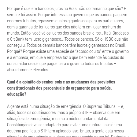
Por que é que em banco os juros no Brasil são do tamanho que são? E
sempre foi assim. Porque interessa ao governo que os bancos paguem
enormes tributos, repassem custos gigantescos para os particulares,
com a garantia de ter lucros que eles não têm em lugar nenhum do
mundo. Então, você vê os lucros dos bancos brasileiros… Itaú, Bradesco,
o CitiBank tem lucro gigantesco… Todos os bancos. Só o HSBC que não
conseguiu. Todos os demais bancos têm lucros gigantescos no Brasil.
Por quê? Porque existe uma espécie de “acordo oculto” entre o governo
e a empresa, em que a empresa faz o que bem entende às custas do
consumidor desde que pague para o governo todos os tributos –
absurdamente elevados.
Qual é a opinião do senhor sobre as mudanças das previsões
constitucionais dos percentuais do orçamento para saúde,
educação?
A gente está numa situação de emergência. O Supremo Tribunal – e,
aliás, todos os doutrinadores, mas o próprio STF – observa que em
situações de emergência, mesmo o núcleo fundamental da
Constituição deve ser adaptado para evitar uma ruptura. Isso é uma
doutrina pacífica, o STF tem aplicado isso. Então, a gente está nessa
situação de emergência que deve ser reconhecida como tal. Portanto, a