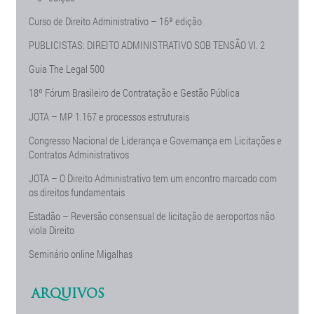
Curso de Direito Administrativo – 16ª edição
PUBLICISTAS: DIREITO ADMINISTRATIVO SOB TENSÃO Vl. 2
Guia The Legal 500
18º Fórum Brasileiro de Contratação e Gestão Pública
JOTA – MP 1.167 e processos estruturais
Congresso Nacional de Liderança e Governança em Licitações e
Contratos Administrativos
JOTA – O Direito Administrativo tem um encontro marcado com
os direitos fundamentais
Estadão – Reversão consensual de licitação de aeroportos não
viola Direito
Seminário online Migalhas
ARQUIVOS