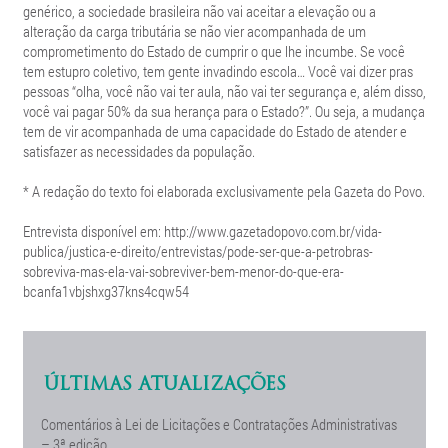
genérico, a sociedade brasileira não vai aceitar a elevação ou a
alteração da carga tributária se não vier acompanhada de um
comprometimento do Estado de cumprir o que lhe incumbe. Se você
tem estupro coletivo, tem gente invadindo escola… Você vai dizer pras
pessoas “olha, você não vai ter aula, não vai ter segurança e, além disso,
você vai pagar 50% da sua herança para o Estado?”. Ou seja, a mudança
tem de vir acompanhada de uma capacidade do Estado de atender e
satisfazer as necessidades da população.
* A redação do texto foi elaborada exclusivamente pela Gazeta do Povo.
Entrevista disponível em: http://www.gazetadopovo.com.br/vida-
publica/justica-e-direito/entrevistas/pode-ser-que-a-petrobras-
sobreviva-mas-ela-vai-sobreviver-bem-menor-do-que-era-
bcanfa1vbjshxg37kns4cqw54
ÚLTIMAS ATUALIZAÇÕES
Comentários à Lei de Licitações e Contratações Administrativas
– 3ª edição