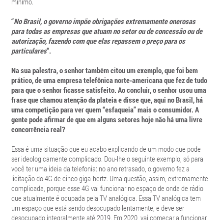
mínimo.
“
No Brasil, o governo impõe obrigações extremamente onerosas
para todas as empresas que atuam no setor ou de concessão ou de
autorização, fazendo com que elas repassem o preço para os
particulares
“.
Na sua palestra, o senhor também citou um exemplo, que foi bem
prático, de uma empresa telefônica norte-americana que fez de tudo
para que o senhor ficasse satisfeito. Ao concluir, o senhor usou uma
frase que chamou atenção da plateia e disse que, aqui no Brasil, há
uma competição para ver quem “esfaqueia” mais o consumidor. A
gente pode afirmar de que em alguns setores hoje não há uma livre
concorrência real?
Essa é uma situação que eu acabo explicando de um modo que pode
ser ideologicamente complicado. Dou-lhe o seguinte exemplo, só para
você ter uma ideia da telefonia: no ano retrasado, o governo fez a
licitação do 4G de cinco giga-hertz. Uma questão, assim, extremamente
complicada, porque esse 4G vai funcionar no espaço de onda de rádio
que atualmente é ocupada pela TV analógica. Essa TV analógica tem
um espaço que está sendo desocupado lentamente, e deve ser
desocupado integralmente até 2019. Em 2020, vai começar a funcionar,