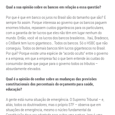
Qual a sua opinião sobre os bancos em relação a essa questão?
Por que é que em banco os juros no Brasil são do tamanho que são? E
sempre foi assim. Porque interessa ao governo que os bancos paguem
enormes tributos, repassem custos gigantescos para os particulares,
com a garantia de ter lucros que eles não têm em lugar nenhum do
mundo. Então, você vê os lucros dos bancos brasileiros… Itaú, Bradesco,
o CitiBank tem lucro gigantesco… Todos os bancos. Só o HSBC que não
conseguiu. Todos os demais bancos têm lucros gigantescos no Brasil.
Por quê? Porque existe uma espécie de “acordo oculto” entre o governo
e a empresa, em que a empresa faz o que bem entende às custas do
consumidor desde que pague para o governo todos os tributos –
absurdamente elevados.
Qual é a opinião do senhor sobre as mudanças das previsões
constitucionais dos percentuais do orçamento para saúde,
educação?
A gente está numa situação de emergência. O Supremo Tribunal – e,
aliás, todos os doutrinadores, mas o próprio STF – observa que em
situações de emergência, mesmo o núcleo fundamental da
Constituição deve ser adaptado para evitar uma ruptura. Isso é uma