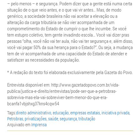
– pelo menos – e segurança. Podem dizer que a gente está numa certa
situação de o que veio antes, e o que vai vir antes… Mas, de modo
genérico, a sociedade brasileira não vai aceitar a elevação ou a
alteração da carga tributária se não vier acompanhada de um
comprometimento do Estado de cumprir o que lhe incumbe. Se você
tem estupro coletivo, tem gente invadindo escola… Você vai dizer pras
pessoas “olha, você não vai ter aula, não vai ter segurança e, além disso,
você vai pagar 50% da sua herança para o Estado?”. Ou seja, a mudança
tem de vir acompanhada de uma capacidade do Estado de atender e
satisfazer as necessidades da população.
* A redação do texto foi elaborada exclusivamente pela Gazeta do Povo.
Entrevista disponível em: http://www.gazetadopovo.com.br/vida-
publica/justica-e-direito/entrevistas/pode-ser-que-a-petrobras-
sobreviva-mas-ela-vai-sobreviver-bem-menor-do-que-era-
bcanfa1vbjshxg37kns4cqw54
Tags:
direito administrativo
,
educação
,
empresas estatais
,
iniciativa privada
,
Petrobras
,
privatizações
,
saúde
,
segurança
,
tributação
Arquivado em
Imprensa