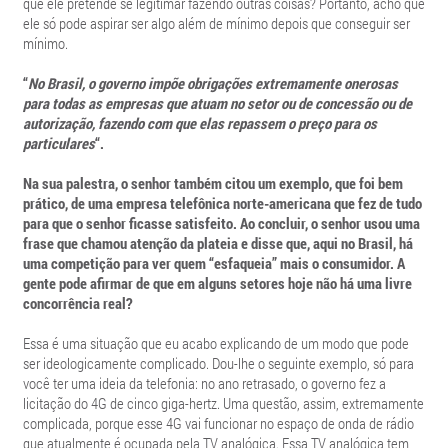
que ele pretende se legitimar fazendo outras coisas? Portanto, acho que
ele só pode aspirar ser algo além de mínimo depois que conseguir ser
mínimo.
“
No Brasil, o governo impõe obrigações extremamente onerosas
para todas as empresas que atuam no setor ou de concessão ou de
autorização, fazendo com que elas repassem o preço para os
particulares
“.
Na sua palestra, o senhor também citou um exemplo, que foi bem
prático, de uma empresa telefônica norte-americana que fez de tudo
para que o senhor ficasse satisfeito. Ao concluir, o senhor usou uma
frase que chamou atenção da plateia e disse que, aqui no Brasil, há
uma competição para ver quem “esfaqueia” mais o consumidor. A
gente pode afirmar de que em alguns setores hoje não há uma livre
concorrência real?
Essa é uma situação que eu acabo explicando de um modo que pode
ser ideologicamente complicado. Dou-lhe o seguinte exemplo, só para
você ter uma ideia da telefonia: no ano retrasado, o governo fez a
licitação do 4G de cinco giga-hertz. Uma questão, assim, extremamente
complicada, porque esse 4G vai funcionar no espaço de onda de rádio
que atualmente é ocupada pela TV analógica. Essa TV analógica tem