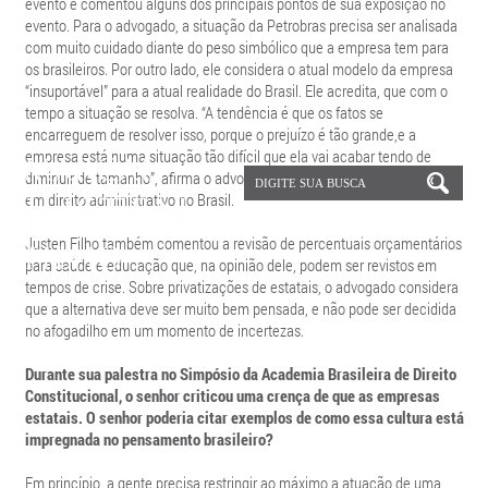
evento e comentou alguns dos principais pontos de sua exposição no
evento. Para o advogado, a situação da Petrobras precisa ser analisada
com muito cuidado diante do peso simbólico que a empresa tem para
os brasileiros. Por outro lado, ele considera o atual modelo da empresa
“insuportável” para a atual realidade do Brasil. Ele acredita, que com o
tempo a situação se resolva. “A tendência é que os fatos se
encarreguem de resolver isso, porque o prejuízo é tão grande,e a
empresa está numa situação tão difícil que ela vai acabar tendo de
diminuir de tamanho”, afirma o advogado, que é uma das referências
em direito administrativo no Brasil.
Justen Filho também comentou a revisão de percentuais orçamentários
para saúde e educação que, na opinião dele, podem ser revistos em
tempos de crise. Sobre privatizações de estatais, o advogado considera
que a alternativa deve ser muito bem pensada, e não pode ser decidida
no afogadilho em um momento de incertezas.
Durante sua palestra no Simpósio da Academia Brasileira de Direito
Constitucional, o senhor criticou uma crença de que as empresas
estatais. O senhor poderia citar exemplos de como essa cultura está
impregnada no pensamento brasileiro?
Em princípio, a gente precisa restringir ao máximo a atuação de uma