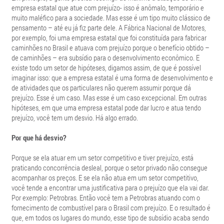
empresa estatal que atue com prejuízo- isso é anômalo, temporário e
muito maléfico para a sociedade. Mas esse é um tipo muito clássico de
pensamento – até eu já fiz parte dele. A Fábrica Nacional de Motores,
por exemplo, foi uma empresa estatal que foi constituída para fabricar
caminhões no Brasil e atuava com prejuízo porque o benefício obtido –
de caminhões – era subsídio para o desenvolvimento econômico. E
existe todo um setor de hipóteses, digamos assim, de que é possível
imaginar isso: que a empresa estatal é uma forma de desenvolvimento e
de atividades que os particulares não querem assumir porque dá
prejuízo. Esse é um caso. Mas esse é um caso excepcional. Em outras
hipóteses, em que uma empresa estatal pode dar lucro e atua tendo
prejuízo, você tem um desvio. Há algo errado.
Por que há desvio?
Porque se ela atuar em um setor competitivo e tiver prejuízo, está
praticando concorrência desleal, porque o setor privado não consegue
acompanhar os preços. E se ela não atua em um setor competitivo,
você tende a encontrar uma justificativa para o prejuízo que ela vai dar.
Por exemplo: Petrobras. Então você tem a Petrobras atuando com o
fornecimento de combustível para o Brasil com prejuízo. E o resultado é
que, em todos os lugares do mundo, esse tipo de subsídio acaba sendo