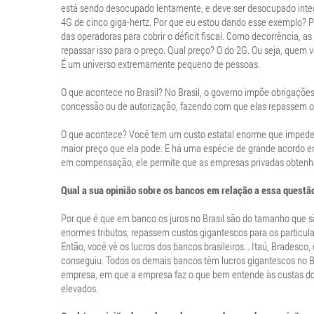
está sendo desocupado lentamente, e deve ser desocupado integr
4G de cinco giga-hertz. Por que eu estou dando esse exemplo? 
das operadoras para cobrir o déficit fiscal. Como decorrência,
repassar isso para o preço. Qual preço? O do 2G. Ou seja, quem
É um universo extremamente pequeno de pessoas.
O que acontece no Brasil? No Brasil, o governo impõe obrigaçõ
concessão ou de autorização, fazendo com que elas repassem o 
O que acontece? Você tem um custo estatal enorme que impede q
maior preço que ela pode. E há uma espécie de grande acordo en
em compensação, ele permite que as empresas privadas obtenham
Qual a sua opinião sobre os bancos em relação a essa questã
Por que é que em banco os juros no Brasil são do tamanho que 
enormes tributos, repassem custos gigantescos para os particul
Então, você vê os lucros dos bancos brasileiros… Itaú, Bradesco
conseguiu. Todos os demais bancos têm lucros gigantescos no Br
empresa, em que a empresa faz o que bem entende às custas do
elevados.