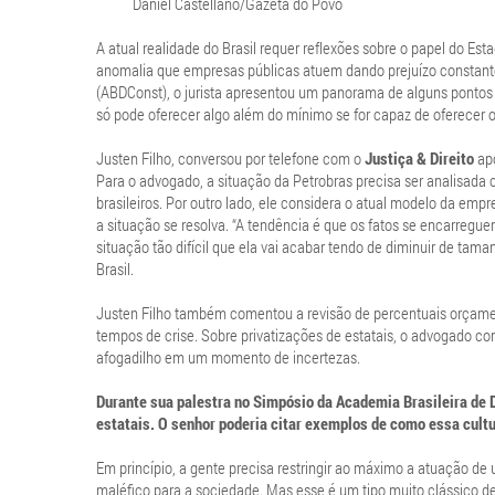
Daniel Castellano/Gazeta do Povo
A atual realidade do Brasil requer reflexões sobre o papel do Es
anomalia que empresas públicas atuem dando prejuízo constantem
(ABDConst), o jurista apresentou um panorama de alguns pontos v
só pode oferecer algo além do mínimo se for capaz de oferecer
Justen Filho, conversou por telefone com o
Justiça & Direito
ap
Para o advogado, a situação da Petrobras precisa ser analisada
brasileiros. Por outro lado, ele considera o atual modelo da empr
a situação se resolva. “A tendência é que os fatos se encarregue
situação tão difícil que ela vai acabar tendo de diminuir de tam
Brasil.
Justen Filho também comentou a revisão de percentuais orçamen
tempos de crise. Sobre privatizações de estatais, o advogado co
afogadilho em um momento de incertezas.
Durante sua palestra no Simpósio da Academia Brasileira de D
estatais. O senhor poderia citar exemplos de como essa cult
Em princípio, a gente precisa restringir ao máximo a atuação de
maléfico para a sociedade. Mas esse é um tipo muito clássico de