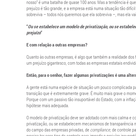
nosso” é uma batalha de quase 100 anos. Mas a tendência é que, 
prejuízo é tão grande, e a empresa está numa situação tão difíci
sobreviva – todos nós queremos que ela sobreviva –, mas ela va
“
Ou se estabelece um modelo de privatização, ou se estabel
prejuízo
“
E com relação a outras empresas?
Quanto às outras empresas, é algo que também a realidade dos f
um prejuízo gigantesco, com todas as empresas estatais endivid
Então, para o senhor, fazer algumas privatizações é uma alter
A gente está numa espécie de situação um pouco complicada pa
transição que é extremamente grave. É muito mais grave o momen
Porque com um passivo tão insuportável do Estado, com a inflaç
hipótese mais adequada.
O modelo de privatização deve ser adotado com mais calma e c
privatização, ou se estabelecem mecanismos de transparência na 
do campo das empresas privadas, de
compliance
, de controle p
precisa ter esse tipo de controle para impedir o prejuízo insuport