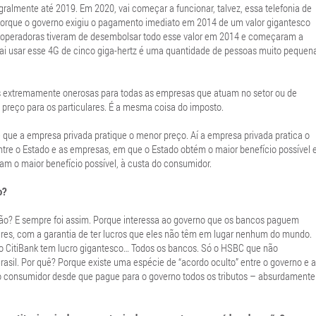
almente até 2019. Em 2020, vai começar a funcionar, talvez, essa telefonia de
Porque o governo exigiu o pagamento imediato em 2014 de um valor gigantesco
 as operadoras tiveram de desembolsar todo esse valor em 2014 e começaram a
 vai usar esse 4G de cinco giga-hertz é uma quantidade de pessoas muito pequen
es extremamente onerosas para todas as empresas que atuam no setor ou de
preço para os particulares. É a mesma coisa do imposto.
ue a empresa privada pratique o menor preço. Aí a empresa privada pratica o
tre o Estado e as empresas, em que o Estado obtém o maior benefício possível e
 o maior benefício possível, à custa do consumidor.
o?
são? E sempre foi assim. Porque interessa ao governo que os bancos paguem
ares, com a garantia de ter lucros que eles não têm em lugar nenhum do mundo.
, o CitiBank tem lucro gigantesco… Todos os bancos. Só o HSBC que não
asil. Por quê? Porque existe uma espécie de “acordo oculto” entre o governo e a
 consumidor desde que pague para o governo todos os tributos – absurdamente