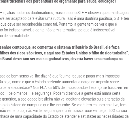
 constitucionais dos percentuais do orçamento para saúde, educação?
 e, aliás, todos os doutrinadores, mas o próprio STF – observa que em situaçõe
 ser adaptado para evitar uma ruptura. Isso é uma doutrina pacífica, o STF te
 que deve ser reconhecida como tal. Portanto, a gente tem de ver o que é
so for indispensável, a gente não tem alternativa, porque é indispensável
ão de normalidade.
nhor contou que, ao comentar o sistema tributário do Brasil, ele fez a
ilhos dos ricos são ricos, e aqui nos Estados Unidos o filho de rico trabalha”.
o Brasil deveriam ser mais significativos, deveria haver uma mudança na
ssoa de bom senso vai lhe dizer é que “eu me recuso a pagar mais impostos
u seja, como é que o Estado pretende aumentar a carga de imposto sobre
mo para a sociedade? Nos EUA, os 50% de imposto sobre herança se traduzem e
ico – pelo menos – e segurança. Podem dizer que a gente está numa certa
 genérico, a sociedade brasileira não vai aceitar a elevação ou a alteração da
o do Estado de cumprir o que lhe incumbe. Se você tem estupro coletivo, tem
não vai ter aula, não vai ter segurança e, além disso, você vai pagar 50% da sua
nhada de uma capacidade do Estado de atender e satisfazer as necessidades da