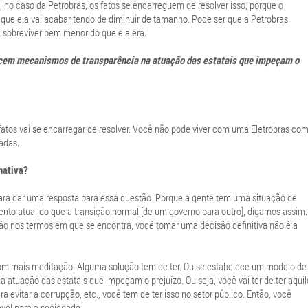
no caso da Petrobras, os fatos se encarreguem de resolver isso, porque o
l que ela vai acabar tendo de diminuir de tamanho. Pode ser que a Petrobras
i sobreviver bem menor do que ela era.
ecem mecanismos de transparência na atuação das estatais que impeçam o
atos vai se encarregar de resolver. Você não pode viver com uma Eletrobras co
adas.
nativa?
ra dar uma resposta para essa questão. Porque a gente tem uma situação de
to atual do que a transição normal [de um governo para outro], digamos assim.
ão nos termos em que se encontra, você tomar uma decisão definitiva não é a
om mais meditação. Alguma solução tem de ter. Ou se estabelece um modelo de
atuação das estatais que impeçam o prejuízo. Ou seja, você vai ter de ter aquil
ara evitar a corrupção, etc., você tem de ter isso no setor público. Então, você
ável para a sociedade.