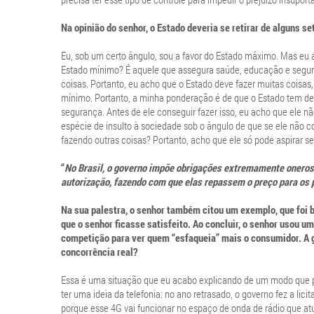
Na opinião do senhor, o Estado deveria se retirar de alguns se
Eu, sob um certo ângulo, sou a favor do Estado máximo. Mas eu 
Estado mínimo? É aquele que assegura saúde, educação e segura
coisas. Portanto, eu acho que o Estado deve fazer muitas coisas
mínimo. Portanto, a minha ponderação é de que o Estado tem de u
segurança. Antes de ele conseguir fazer isso, eu acho que ele nã
espécie de insulto à sociedade sob o ângulo de que se ele não c
fazendo outras coisas? Portanto, acho que ele só pode aspirar s
“
No Brasil, o governo impõe obrigações extremamente oneros
autorização, fazendo com que elas repassem o preço para os 
Na sua palestra, o senhor também citou um exemplo, que foi 
que o senhor ficasse satisfeito. Ao concluir, o senhor usou u
competição para ver quem “esfaqueia” mais o consumidor. A g
concorrência real?
Essa é uma situação que eu acabo explicando de um modo que p
ter uma ideia da telefonia: no ano retrasado, o governo fez a l
porque esse 4G vai funcionar no espaço de onda de rádio que a