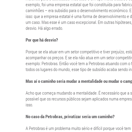
exemplo, foi uma empresa estatal que foi constituída para fabri
caminhões – era subsídio para o desenvolvimento econômico. E e
isso: que a empresa estatal é uma forma de desenvolvimento e de
um caso. Mas esse é um caso excepcional. Em outras hipóteses,
desvio. Há algo errado.
Por que há desvio?
Porque se ela atuar em um setor competitivo e tiver prejuízo, es
acompanhar os preços. E se ela não atua em um setor competitivo,
exemplo: Petrobras. Então você tem a Petrobras atuando com o f
todos os lugares do mundo, esse tipo de subsídio acaba sendo in
Mas aí o caminho seria mudar a mentalidade ou mudar o cam
Acho que começa mudando a mentalidade. É necessário que a soc
possível que os recursos públicos sejam aplicados numa empresa e
isso.
No caso da Petrobras, privatizar seria um caminho?
A Petrobras é um problema muito sério e difícil porque você tem 