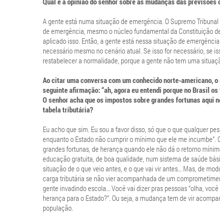
Qual é a opinião do senhor sobre as mudanças das previsões
A gente está numa situação de emergência. O Supremo Tribunal –
de emergência, mesmo o núcleo fundamental da Constituição deve
aplicado isso. Então, a gente está nessa situação de emergência
necessário mesmo no cenário atual. Se isso for necessário, se is
restabelecer a normalidade, porque a gente não tem uma situaç
Ao citar uma conversa com um conhecido norte-americano, o se
seguinte afirmação: “ah, agora eu entendi porque no Brasil os f
O senhor acha que os impostos sobre grandes fortunas aqui n
tabela tributária?
Eu acho que sim. Eu sou a favor disso, só que o que qualquer pe
enquanto o Estado não cumprir o mínimo que ele me incumbe”. O
grandes fortunas, de herança quando ele não dá o retorno míni
educação gratuita, de boa qualidade, num sistema de saúde bás
situação de o que veio antes, e o que vai vir antes… Mas, de modo
carga tributária se não vier acompanhada de um comprometiment
gente invadindo escola… Você vai dizer pras pessoas “olha, você 
herança para o Estado?”. Ou seja, a mudança tem de vir acompa
população.