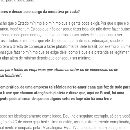
tores e deixar ao encargo da iniciativa privada?
acho que o Estado mínimo é o mínimo que a gente pode exigir. Por que o que é o
nça. Você ter um Estado que não consegue fazer isso, ele não deve fazer outra
, mas ele não pode começar a fazer outras coisas antes de ele conseguir ser
sar todos os recursos que ele dispõe para garantir isso: educação, saúde e
o tem o direito de começar a fazer plataforma de Sete Brasil, por exemplo. É um
onsegue fazer o mínimo que se exige dele, como é que ele pretende se legitimar
er algo além de mínimo depois que conseguir ser mínimo.
as para todas as empresas que atuam no setor ou de concessão ou de
particulares
“.
bem prático, de uma empresa telefônica norte-americana que fez de tudo par
ma frase que chamou atenção da plateia e disse que, aqui no Brasil, há uma
ente pode afirmar de que em alguns setores hoje não há uma livre
ode ser ideologicamente complicado. Dou-lhe o seguinte exemplo, só para voc
icitação do 4G de cinco giga-hertz. Uma questão, assim, extremamente complicada,
tualmente é ocupada pela TV analógica. Essa TV analógica tem um espaço que