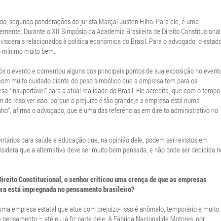
tado, segundo ponderações do jurista Marçal Justen Filho. Para ele, é uma
ente. Durante o XII Simpósio da Academia Brasileira de Direito Constitucional
iscerais relacionados à política econômica do Brasil. Para o advogado, o estad
 o mínimo muito bem.
ós o evento e comentou alguns dos principais pontos de sua exposição no event
 com muito cuidado diante do peso simbólico que a empresa tem para os
esa “insuportável” para a atual realidade do Brasil. Ele acredita, que com o tempo
m de resolver isso, porque o prejuízo é tão grande,e a empresa está numa
anho”, afirma o advogado, que é uma das referências em direito administrativo no
tários para saúde e educação que, na opinião dele, podem ser revistos em
nsidera que a alternativa deve ser muito bem pensada, e não pode ser decidida n
ireito Constitucional, o senhor criticou uma crença de que as empresas
ura está impregnada no pensamento brasileiro?
 uma empresa estatal que atue com prejuízo- isso é anômalo, temporário e muito
 pensamento – até eu já fiz parte dele. A Fábrica Nacional de Motores, por