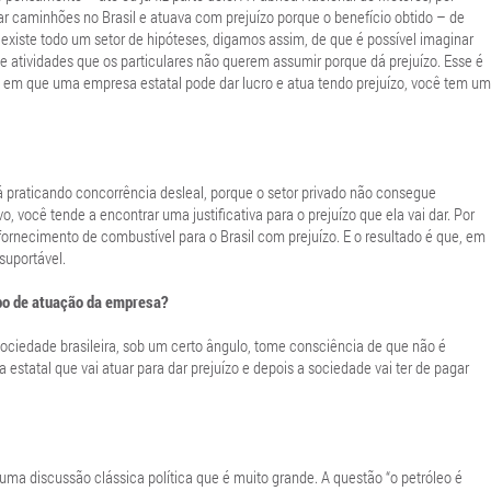
car caminhões no Brasil e atuava com prejuízo porque o benefício obtido – de
xiste todo um setor de hipóteses, digamos assim, de que é possível imaginar
 atividades que os particulares não querem assumir porque dá prejuízo. Esse é
 em que uma empresa estatal pode dar lucro e atua tendo prejuízo, você tem um
tá praticando concorrência desleal, porque o setor privado não consegue
 você tende a encontrar uma justificativa para o prejuízo que ela vai dar. Por
ornecimento de combustível para o Brasil com prejuízo. E o resultado é que, em
suportável.
po de atuação da empresa?
iedade brasileira, sob um certo ângulo, tome consciência de que não é
statal que vai atuar para dar prejuízo e depois a sociedade vai ter de pagar
uma discussão clássica política que é muito grande. A questão “o petróleo é