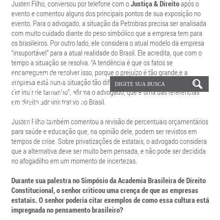
Justen Filho, conversou por telefone com o
Justiça & Direito
após o
evento e comentou alguns dos principais pontos de sua exposição no
evento. Para o advogado, a situação da Petrobras precisa ser analisada
com muito cuidado diante do peso simbólico que a empresa tem para
os brasileiros. Por outro lado, ele considera o atual modelo da empresa
“insuportável” para a atual realidade do Brasil. Ele acredita, que com o
tempo a situação se resolva. “A tendência é que os fatos se
encarreguem de resolver isso, porque o prejuízo é tão grande,e a
empresa está numa situação tão difícil que ela vai acabar tendo de
diminuir de tamanho”, afirma o advogado, que é uma das referências
em direito administrativo no Brasil.
Justen Filho também comentou a revisão de percentuais orçamentários
para saúde e educação que, na opinião dele, podem ser revistos em
tempos de crise. Sobre privatizações de estatais, o advogado considera
que a alternativa deve ser muito bem pensada, e não pode ser decidida
no afogadilho em um momento de incertezas.
Durante sua palestra no Simpósio da Academia Brasileira de Direito
Constitucional, o senhor criticou uma crença de que as empresas
estatais. O senhor poderia citar exemplos de como essa cultura está
impregnada no pensamento brasileiro?