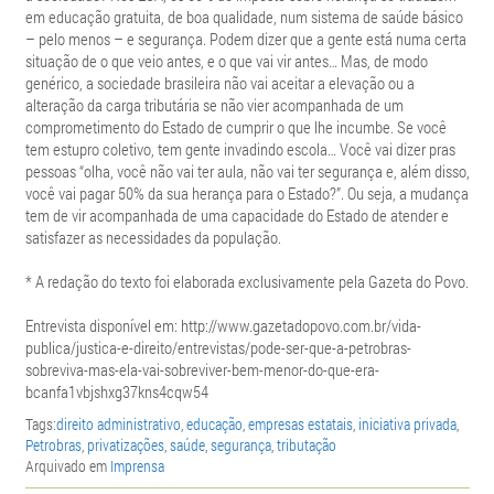
em educação gratuita, de boa qualidade, num sistema de saúde básico
– pelo menos – e segurança. Podem dizer que a gente está numa certa
situação de o que veio antes, e o que vai vir antes… Mas, de modo
genérico, a sociedade brasileira não vai aceitar a elevação ou a
alteração da carga tributária se não vier acompanhada de um
comprometimento do Estado de cumprir o que lhe incumbe. Se você
tem estupro coletivo, tem gente invadindo escola… Você vai dizer pras
pessoas “olha, você não vai ter aula, não vai ter segurança e, além disso,
você vai pagar 50% da sua herança para o Estado?”. Ou seja, a mudança
tem de vir acompanhada de uma capacidade do Estado de atender e
satisfazer as necessidades da população.
* A redação do texto foi elaborada exclusivamente pela Gazeta do Povo.
Entrevista disponível em: http://www.gazetadopovo.com.br/vida-
publica/justica-e-direito/entrevistas/pode-ser-que-a-petrobras-
sobreviva-mas-ela-vai-sobreviver-bem-menor-do-que-era-
bcanfa1vbjshxg37kns4cqw54
Tags:
direito administrativo
,
educação
,
empresas estatais
,
iniciativa privada
,
Petrobras
,
privatizações
,
saúde
,
segurança
,
tributação
Arquivado em
Imprensa