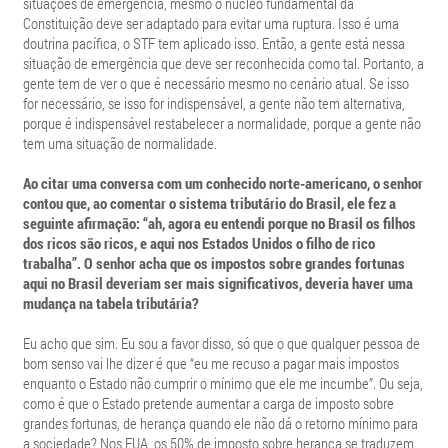
situações de emergência, mesmo o núcleo fundamental da
Constituição deve ser adaptado para evitar uma ruptura. Isso é uma
doutrina pacífica, o STF tem aplicado isso. Então, a gente está nessa
situação de emergência que deve ser reconhecida como tal. Portanto, a
gente tem de ver o que é necessário mesmo no cenário atual. Se isso
for necessário, se isso for indispensável, a gente não tem alternativa,
porque é indispensável restabelecer a normalidade, porque a gente não
tem uma situação de normalidade.
Ao citar uma conversa com um conhecido norte-americano, o senhor
contou que, ao comentar o sistema tributário do Brasil, ele fez a
seguinte afirmação: “ah, agora eu entendi porque no Brasil os filhos
dos ricos são ricos, e aqui nos Estados Unidos o filho de rico
trabalha”. O senhor acha que os impostos sobre grandes fortunas
aqui no Brasil deveriam ser mais significativos, deveria haver uma
mudança na tabela tributária?
Eu acho que sim. Eu sou a favor disso, só que o que qualquer pessoa de
bom senso vai lhe dizer é que “eu me recuso a pagar mais impostos
enquanto o Estado não cumprir o mínimo que ele me incumbe”. Ou seja,
como é que o Estado pretende aumentar a carga de imposto sobre
grandes fortunas, de herança quando ele não dá o retorno mínimo para
a sociedade? Nos EUA, os 50% de imposto sobre herança se traduzem