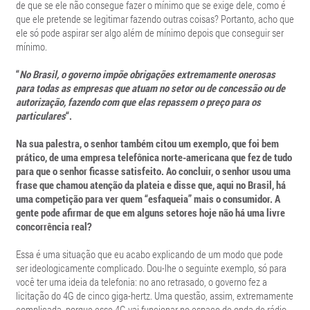
de que se ele não consegue fazer o mínimo que se exige dele, como é
que ele pretende se legitimar fazendo outras coisas? Portanto, acho que
ele só pode aspirar ser algo além de mínimo depois que conseguir ser
mínimo.
“
No Brasil, o governo impõe obrigações extremamente onerosas
para todas as empresas que atuam no setor ou de concessão ou de
autorização, fazendo com que elas repassem o preço para os
particulares
“.
Na sua palestra, o senhor também citou um exemplo, que foi bem
prático, de uma empresa telefônica norte-americana que fez de tudo
para que o senhor ficasse satisfeito. Ao concluir, o senhor usou uma
frase que chamou atenção da plateia e disse que, aqui no Brasil, há
uma competição para ver quem “esfaqueia” mais o consumidor. A
gente pode afirmar de que em alguns setores hoje não há uma livre
concorrência real?
Essa é uma situação que eu acabo explicando de um modo que pode
ser ideologicamente complicado. Dou-lhe o seguinte exemplo, só para
você ter uma ideia da telefonia: no ano retrasado, o governo fez a
licitação do 4G de cinco giga-hertz. Uma questão, assim, extremamente
complicada, porque esse 4G vai funcionar no espaço de onda de rádio