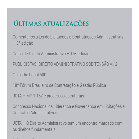
ÚLTIMAS ATUALIZAÇÕES
Comentários à Lei de Licitações e Contratações Administrativas
– 3ª edição
Curso de Direito Administrativo – 16ª edição
PUBLICISTAS: DIREITO ADMINISTRATIVO SOB TENSÃO Vl. 2
Guia The Legal 500
18º Fórum Brasileiro de Contratação e Gestão Pública
JOTA – MP 1.167 e processos estruturais
Congresso Nacional de Liderança e Governança em Licitações e
Contratos Administrativos
JOTA – O Direito Administrativo tem um encontro marcado com
os direitos fundamentais