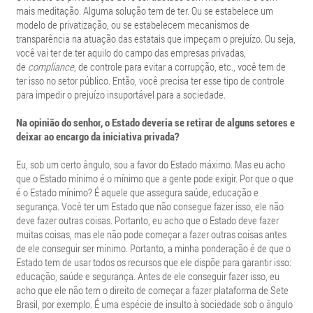
mais meditação. Alguma solução tem de ter. Ou se estabelece um
modelo de privatização, ou se estabelecem mecanismos de
transparência na atuação das estatais que impeçam o prejuízo. Ou seja,
você vai ter de ter aquilo do campo das empresas privadas,
de
compliance
, de controle para evitar a corrupção, etc., você tem de
ter isso no setor público. Então, você precisa ter esse tipo de controle
para impedir o prejuízo insuportável para a sociedade.
Na opinião do senhor, o Estado deveria se retirar de alguns setores e
deixar ao encargo da iniciativa privada?
Eu, sob um certo ângulo, sou a favor do Estado máximo. Mas eu acho
que o Estado mínimo é o mínimo que a gente pode exigir. Por que o que
é o Estado mínimo? É aquele que assegura saúde, educação e
segurança. Você ter um Estado que não consegue fazer isso, ele não
deve fazer outras coisas. Portanto, eu acho que o Estado deve fazer
muitas coisas, mas ele não pode começar a fazer outras coisas antes
de ele conseguir ser mínimo. Portanto, a minha ponderação é de que o
Estado tem de usar todos os recursos que ele dispõe para garantir isso:
educação, saúde e segurança. Antes de ele conseguir fazer isso, eu
acho que ele não tem o direito de começar a fazer plataforma de Sete
Brasil, por exemplo. É uma espécie de insulto à sociedade sob o ângulo