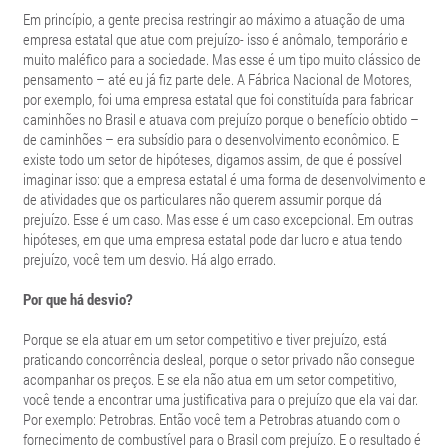
Em princípio, a gente precisa restringir ao máximo a atuação de uma
empresa estatal que atue com prejuízo- isso é anômalo, temporário e
muito maléfico para a sociedade. Mas esse é um tipo muito clássico de
pensamento – até eu já fiz parte dele. A Fábrica Nacional de Motores,
por exemplo, foi uma empresa estatal que foi constituída para fabricar
caminhões no Brasil e atuava com prejuízo porque o benefício obtido –
de caminhões – era subsídio para o desenvolvimento econômico. E
existe todo um setor de hipóteses, digamos assim, de que é possível
imaginar isso: que a empresa estatal é uma forma de desenvolvimento e
de atividades que os particulares não querem assumir porque dá
prejuízo. Esse é um caso. Mas esse é um caso excepcional. Em outras
hipóteses, em que uma empresa estatal pode dar lucro e atua tendo
prejuízo, você tem um desvio. Há algo errado.
Por que há desvio?
Porque se ela atuar em um setor competitivo e tiver prejuízo, está
praticando concorrência desleal, porque o setor privado não consegue
acompanhar os preços. E se ela não atua em um setor competitivo,
você tende a encontrar uma justificativa para o prejuízo que ela vai dar.
Por exemplo: Petrobras. Então você tem a Petrobras atuando com o
fornecimento de combustível para o Brasil com prejuízo. E o resultado é