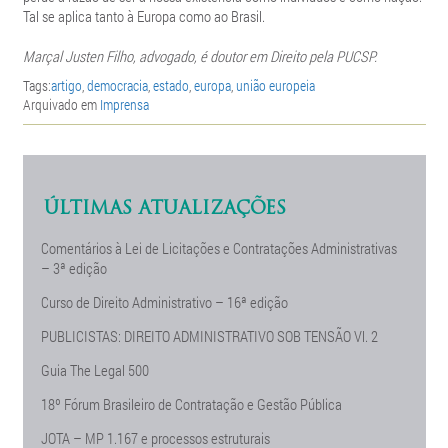
Tal se aplica tanto à Europa como ao Brasil.
Marçal Justen Filho, advogado, é doutor em Direito pela PUCSP.
Tags:
artigo
,
democracia
,
estado
,
europa
,
união europeia
Arquivado em
Imprensa
ÚLTIMAS ATUALIZAÇÕES
Comentários à Lei de Licitações e Contratações Administrativas
– 3ª edição
Curso de Direito Administrativo – 16ª edição
PUBLICISTAS: DIREITO ADMINISTRATIVO SOB TENSÃO Vl. 2
Guia The Legal 500
18º Fórum Brasileiro de Contratação e Gestão Pública
JOTA – MP 1.167 e processos estruturais