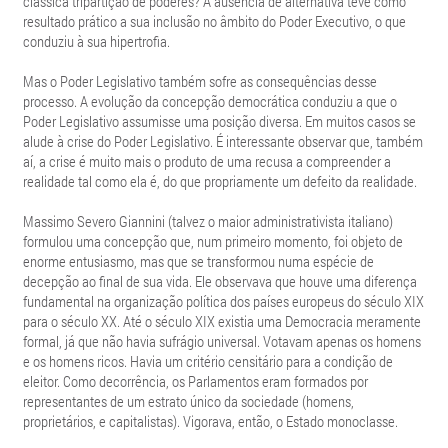
clássica tripartição de poderes? A ausência de alternativa teve como
resultado prático a sua inclusão no âmbito do Poder Executivo, o que
conduziu à sua hipertrofia.
Mas o Poder Legislativo também sofre as consequências desse
processo. A evolução da concepção democrática conduziu a que o
Poder Legislativo assumisse uma posição diversa. Em muitos casos se
alude à crise do Poder Legislativo. É interessante observar que, também
aí, a crise é muito mais o produto de uma recusa a compreender a
realidade tal como ela é, do que propriamente um defeito da realidade.
Massimo Severo Giannini (talvez o maior administrativista italiano)
formulou uma concepção que, num primeiro momento, foi objeto de
enorme entusiasmo, mas que se transformou numa espécie de
decepção ao final de sua vida. Ele observava que houve uma diferença
fundamental na organização política dos países europeus do século XIX
para o século XX. Até o século XIX existia uma Democracia meramente
formal, já que não havia sufrágio universal. Votavam apenas os homens
e os homens ricos. Havia um critério censitário para a condição de
eleitor. Como decorrência, os Parlamentos eram formados por
representantes de um estrato único da sociedade (homens,
proprietários, e capitalistas). Vigorava, então, o Estado monoclasse.