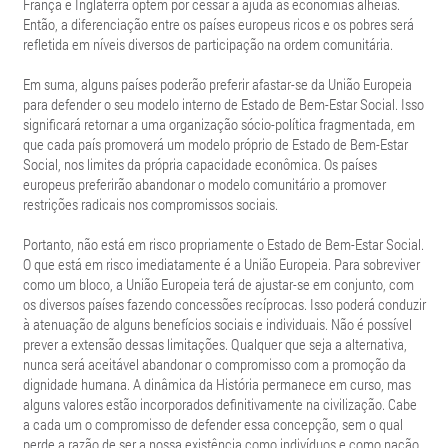
França e Inglaterra optem por cessar a ajuda às economias alheias.
Então, a diferenciação entre os países europeus ricos e os pobres será
refletida em níveis diversos de participação na ordem comunitária.
Em suma, alguns países poderão preferir afastar-se da União Europeia
para defender o seu modelo interno de Estado de Bem-Estar Social. Isso
significará retornar a uma organização sócio-política fragmentada, em
que cada país promoverá um modelo próprio de Estado de Bem-Estar
Social, nos limites da própria capacidade econômica. Os países
europeus preferirão abandonar o modelo comunitário a promover
restrições radicais nos compromissos sociais.
Portanto, não está em risco propriamente o Estado de Bem-Estar Social.
O que está em risco imediatamente é a União Europeia. Para sobreviver
como um bloco, a União Europeia terá de ajustar-se em conjunto, com
os diversos países fazendo concessões recíprocas. Isso poderá conduzir
à atenuação de alguns benefícios sociais e individuais. Não é possível
prever a extensão dessas limitações. Qualquer que seja a alternativa,
nunca será aceitável abandonar o compromisso com a promoção da
dignidade humana. A dinâmica da História permanece em curso, mas
alguns valores estão incorporados definitivamente na civilização. Cabe
a cada um o compromisso de defender essa concepção, sem o qual
perde a razão de ser a nossa existência como indivíduos e como nação.