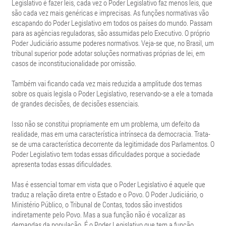
Legislativo é fazer leis, cada vez o Poder Legislativo faz menos leis, que
são cada vez mais genéricas e imprecisas. As funções normativas vão
escapando do Poder Legislativo em todos os países do mundo. Passam
para as agências reguladoras, são assumidas pelo Executivo. O próprio
Poder Judiciário assume poderes normativos. Veja-se que, no Brasil, um
tribunal superior pode adotar soluções normativas próprias de lei, em
casos de inconstitucionalidade por omissão.
Também vai ficando cada vez mais reduzida a amplitude dos temas
sobre os quais legisla o Poder Legislativo, reservando-se a ele a tomada
de grandes decisões, de decisões essenciais.
Isso não se constitui propriamente em um problema, um defeito da
realidade, mas em uma característica intrínseca da democracia. Trata-
se de uma característica decorrente da legitimidade dos Parlamentos. O
Poder Legislativo tem todas essas dificuldades porque a sociedade
apresenta todas essas dificuldades.
Mas é essencial tomar em vista que o Poder Legislativo é aquele que
traduz a relação direta entre o Estado e o Povo. O Poder Judiciário, o
Ministério Público, o Tribunal de Contas, todos são investidos
indiretamente pelo Povo. Mas a sua função não é vocalizar as
demandas da população. É o Poder Legislativo que tem a função