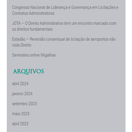
Congresso Nacional de Liderança e Governança em Licitações e
Contratos Administrativos
JOTA – O Direito Administrativo tem um encontro marcado com
os direitos fundamentais
Estadão – Reversão consensual de licitação de aeroportos não
viola Direito
Seminário online Migalhas
ARQUIVOS
abril 2024
janeiro 2024
setembro 2023
maio 2023
abril 2023