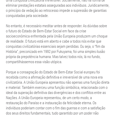
uma conquista civilizatória irreversível. Socialmente, não há forma de
eliminar prestações estatais asseguradas aos indivíduos. Juridicamente,
o princípio da vedação ao retrocesso impede a supressão de garantias
conquistadas pela sociedade.
No entanto, é necessário meditar antes de responder. As dúvidas sobre
o futuro do Estado de Bem-Estar Social em face da crise
socioeconômica enfrentada pela União Europeia produzem um choque
de realidade. O futuro está em aberto e cabe a todos nós evitar que
conquistas civilizatórias essenciais sejam perdidas. Ou seja, o “fim da
História”, preconizado em 1992 por Fukuyama, foi uma simples ilusão
própria da prepotência humana. Mas talvez todos nós, lá no fundo,
compartilhássemos essa visão utópica.
Porque a consagração do Estado de Bem-Estar Social europeu foi
recebida como a afirmação definitiva e irreversível de uma nova era
civilizatória. A União Europeia apresentou não apenas uma função direta
e material. Também exerceu uma função simbólica, relacionada com o
ideal da superação definitiva das divergências e dos conflitos entre as
Nações. A União Europeia representou, de um certo modo, a
restauração do Paraíso e a instauração da felicidade eterna. Os
indivíduos poderiam contar com o fim das guerras e com a satisfação
dos seus direitos fundamentais, tudo garantido por um poder não