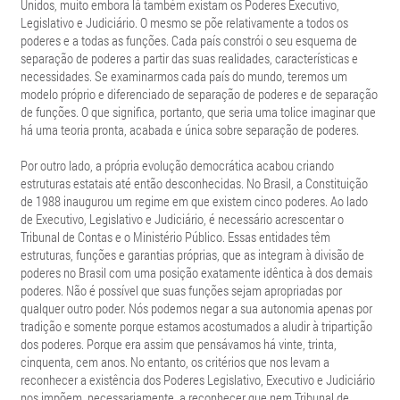
Unidos, muito embora lá também existam os Poderes Executivo,
Legislativo e Judiciário. O mesmo se põe relativamente a todos os
poderes e a todas as funções. Cada país constrói o seu esquema de
separação de poderes a partir das suas realidades, características e
necessidades. Se examinarmos cada país do mundo, teremos um
modelo próprio e diferenciado de separação de poderes e de separação
de funções. O que significa, portanto, que seria uma tolice imaginar que
há uma teoria pronta, acabada e única sobre separação de poderes.
Por outro lado, a própria evolução democrática acabou criando
estruturas estatais até então desconhecidas. No Brasil, a Constituição
de 1988 inaugurou um regime em que existem cinco poderes. Ao lado
de Executivo, Legislativo e Judiciário, é necessário acrescentar o
Tribunal de Contas e o Ministério Público. Essas entidades têm
estruturas, funções e garantias próprias, que as integram à divisão de
poderes no Brasil com uma posição exatamente idêntica à dos demais
poderes. Não é possível que suas funções sejam apropriadas por
qualquer outro poder. Nós podemos negar a sua autonomia apenas por
tradição e somente porque estamos acostumados a aludir à tripartição
dos poderes. Porque era assim que pensávamos há vinte, trinta,
cinquenta, cem anos. No entanto, os critérios que nos levam a
reconhecer a existência dos Poderes Legislativo, Executivo e Judiciário
nos impõem, necessariamente, a reconhecer que nem Tribunal de