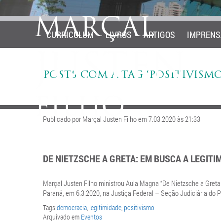
CURRICULUM
LIVROS
ARTIGOS
IMPRENS
POSTS COM A TAG ‘POSITIVISMO
Publicado por Marçal Justen Filho em 7.03.2020 às 21:33
DE NIETZSCHE A GRETA: EM BUSCA A LEGITI
Marçal Justen Filho ministrou Aula Magna “
De Nietzsche a Greta
Paraná, em 6.3.2020, na Justiça Federal – Seção Judiciária do 
Tags:
democracia
,
legitimidade
,
positivismo
Arquivado em
Eventos