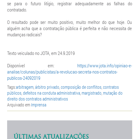
se para o futuro litígio, registrar adequadamente as falhas do
contratado.
O resultado pode ser muito positivo, muito melhor do que hoje. Ou
alguém acha que a contratação pública é perfeita e não necessita de
mudanças radicais?
Texto veiculado no JOTA, em 24.9.2019
Disponível em:
https://www.jota.info/opiniao-e-
analise/colunas/publicistas/a-revolucao-secreta-nos-contratos-
publicos-24092019
Tags:
arbitragem
,
árbitro privado
,
composição de conflitos
,
contratos
públicos
,
defeitos na conduta administrativa
,
margistrado
,
mutação do
direito dos contratos administrativos
Arquivado em
Imprensa
ÚLTIMAS ATUALIZAÇÕES