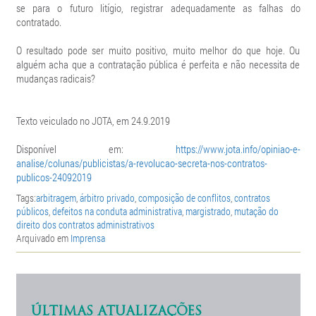
se para o futuro litígio, registrar adequadamente as falhas do
contratado.
O resultado pode ser muito positivo, muito melhor do que hoje. Ou
alguém acha que a contratação pública é perfeita e não necessita de
mudanças radicais?
Texto veiculado no JOTA, em 24.9.2019
Disponível em:
https://www.jota.info/opiniao-e-
analise/colunas/publicistas/a-revolucao-secreta-nos-contratos-
publicos-24092019
Tags:
arbitragem
,
árbitro privado
,
composição de conflitos
,
contratos
públicos
,
defeitos na conduta administrativa
,
margistrado
,
mutação do
direito dos contratos administrativos
Arquivado em
Imprensa
ÚLTIMAS ATUALIZAÇÕES