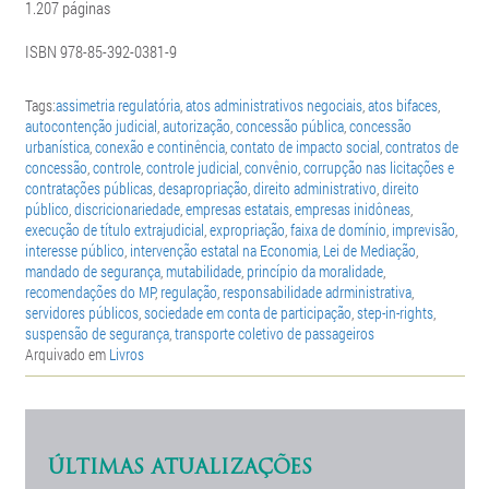
1.207 páginas
ISBN 978-85-392-0381-9
Tags:
assimetria regulatória
,
atos administrativos negociais
,
atos bifaces
,
autocontenção judicial
,
autorização
,
concessão pública
,
concessão
urbanística
,
conexão e continência
,
contato de impacto social
,
contratos de
concessão
,
controle
,
controle judicial
,
convênio
,
corrupção nas licitações e
contratações públicas
,
desapropriação
,
direito administrativo
,
direito
público
,
discricionariedade
,
empresas estatais
,
empresas inidôneas
,
execução de título extrajudicial
,
expropriação
,
faixa de domínio
,
imprevisão
,
interesse público
,
intervenção estatal na Economia
,
Lei de Mediação
,
mandado de segurança
,
mutabilidade
,
princípio da moralidade
,
recomendações do MP
,
regulação
,
responsabilidade adrministrativa
,
servidores públicos
,
sociedade em conta de participação
,
step-in-rights
,
suspensão de segurança
,
transporte coletivo de passageiros
Arquivado em
Livros
ÚLTIMAS ATUALIZAÇÕES