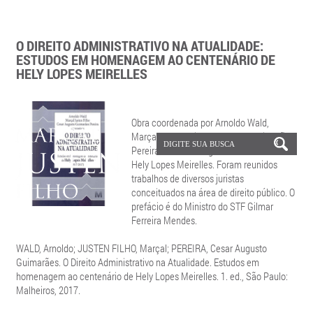
O DIREITO ADMINISTRATIVO NA ATUALIDADE:
ESTUDOS EM HOMENAGEM AO CENTENÁRIO DE
HELY LOPES MEIRELLES
Obra coordenada por Arnoldo Wald,
Marçal Justen Filho e Cesar A. Guimarães
Pereira em homenagem ao centenário de
Hely Lopes Meirelles. Foram reunidos
trabalhos de diversos juristas
conceituados na área de direito público. O
prefácio é do Ministro do STF Gilmar
Ferreira Mendes.
WALD, Arnoldo; JUSTEN FILHO, Marçal; PEREIRA, Cesar Augusto
Guimarães. O Direito Administrativo na Atualidade. Estudos em
homenagem ao centenário de Hely Lopes Meirelles. 1. ed., São Paulo:
Malheiros, 2017.