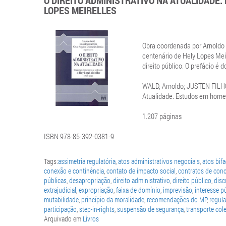
O DIREITO ADMINISTRATIVO NA ATUALIDADE
LOPES MEIRELLES
Obra coordenada por Arnoldo
centenário de Hely Lopes Meir
direito público. O prefácio é 
WALD, Arnoldo; JUSTEN FILHO,
Atualidade. Estudos em homen
1.207 páginas
ISBN 978-85-392-0381-9
Tags:
assimetria regulatória
,
atos administrativos negociais
,
atos bif
conexão e continência
,
contato de impacto social
,
contratos de con
públicas
,
desapropriação
,
direito administrativo
,
direito público
,
disc
extrajudicial
,
expropriação
,
faixa de domínio
,
imprevisão
,
interesse p
mutabilidade
,
princípio da moralidade
,
recomendações do MP
,
regul
participação
,
step-in-rights
,
suspensão de segurança
,
transporte col
Arquivado em
Livros