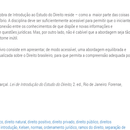
obra de Introdução ao Estudo do Direito reside – como a maior parte das coisas
íbrio. A disciplina deve ser suficientemente acessível para permitir que o iniciant
onexão entre os conhecimentos de que dispõe e novas informações e
e questões jurídicas. Mas, por outro lado, não é cabível que a abordagem seja tã
torne inútil.
livro consiste em apresentar, de modo acessível, uma abordagem equilibrada e
alizada sobre o Direito brasileiro, para que permita a compreensão adequada po
arçal.
Lei de Introdução do Estudo do Direito
, 2. ed., Rio de Janeiro: Forense,
co
,
direito natural
,
direito positivo
,
direito privado
,
direito público
,
direitos
,
introdução
,
Kelsen
,
normas
,
ordenamento jurídico
,
ramos do direito
,
separação de