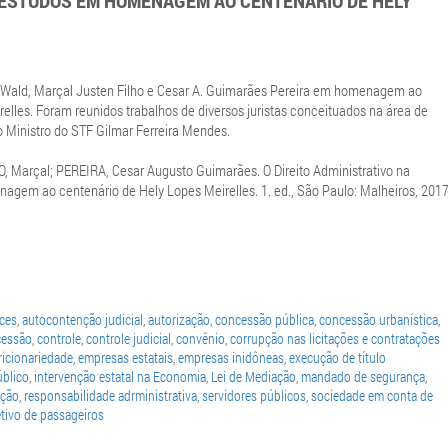
: ESTUDOS EM HOMENAGEM AO CENTENÁRIO DE HELY
 Wald, Marçal Justen Filho e Cesar A. Guimarães Pereira em homenagem ao
elles. Foram reunidos trabalhos de diversos juristas conceituados na área de
do Ministro do STF Gilmar Ferreira Mendes.
 Marçal; PEREIRA, Cesar Augusto Guimarães. O Direito Administrativo na
agem ao centenário de Hely Lopes Meirelles. 1. ed., São Paulo: Malheiros, 2017
aces
,
autocontenção judicial
,
autorização
,
concessão pública
,
concessão urbanística
,
cessão
,
controle
,
controle judicial
,
convênio
,
corrupção nas licitações e contratações
ricionariedade
,
empresas estatais
,
empresas inidôneas
,
execução de título
úblico
,
intervenção estatal na Economia
,
Lei de Mediação
,
mandado de segurança
,
ação
,
responsabilidade adrministrativa
,
servidores públicos
,
sociedade em conta de
etivo de passageiros