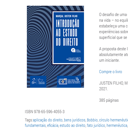
O desafio de uma 
na vida – no equil
estabeleça uma c
experiências sobr
superficial que se 
A proposta deste 
absolutamente atu
um iniciante.
Compre o livro
JUSTEN FILHO, M
2021.
385 páginas
ISBN 978-65-596-4055-3
Tags:
aplicação do direito
,
bens jurídicos
,
Bobbio
,
círculo hermenêuti
fundamentais
,
eficácia
,
estudo ao direito
,
fato jurídico
,
hermenêutica