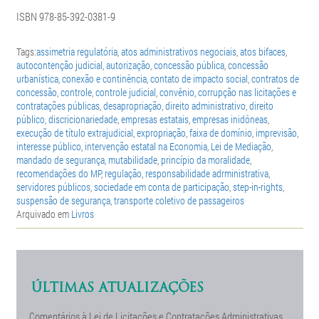
ISBN 978-85-392-0381-9
Tags:
assimetria regulatória
,
atos administrativos negociais
,
atos bifaces
,
autocontenção judicial
,
autorização
,
concessão pública
,
concessão
urbanística
,
conexão e continência
,
contato de impacto social
,
contratos de
concessão
,
controle
,
controle judicial
,
convênio
,
corrupção nas licitações e
contratações públicas
,
desapropriação
,
direito administrativo
,
direito
público
,
discricionariedade
,
empresas estatais
,
empresas inidôneas
,
execução de título extrajudicial
,
expropriação
,
faixa de domínio
,
imprevisão
,
interesse público
,
intervenção estatal na Economia
,
Lei de Mediação
,
mandado de segurança
,
mutabilidade
,
princípio da moralidade
,
recomendações do MP
,
regulação
,
responsabilidade adrministrativa
,
servidores públicos
,
sociedade em conta de participação
,
step-in-rights
,
suspensão de segurança
,
transporte coletivo de passageiros
Arquivado em
Livros
ÚLTIMAS ATUALIZAÇÕES
Comentários à Lei de Licitações e Contratações Administrativas