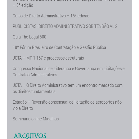
– 3ª edição
Curso de Direito Administrativo – 16ª edição
PUBLICISTAS: DIREITO ADMINISTRATIVO SOB TENSÃO Vl. 2
Guia The Legal 500
18º Fórum Brasileiro de Contratação e Gestão Pública
JOTA – MP 1.167 e processos estruturais
Congresso Nacional de Liderança e Governança em Licitações e
Contratos Administrativos
JOTA – O Direito Administrativo tem um encontro marcado com
os direitos fundamentais
Estadão – Reversão consensual de licitação de aeroportos não
viola Direito
Seminário online Migalhas
ARQUIVOS