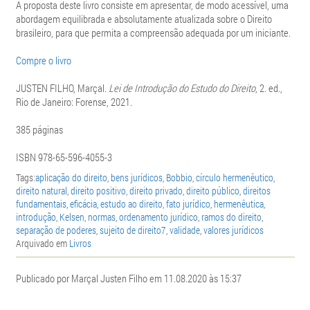
A proposta deste livro consiste em apresentar, de modo acessível, uma
abordagem equilibrada e absolutamente atualizada sobre o Direito
brasileiro, para que permita a compreensão adequada por um iniciante.
Compre o livro
JUSTEN FILHO, Marçal.
Lei de Introdução do Estudo do Direito
, 2. ed.,
Rio de Janeiro: Forense, 2021.
385 páginas
ISBN 978-65-596-4055-3
Tags:
aplicação do direito
,
bens jurídicos
,
Bobbio
,
círculo hermenêutico
,
direito natural
,
direito positivo
,
direito privado
,
direito público
,
direitos
fundamentais
,
eficácia
,
estudo ao direito
,
fato jurídico
,
hermenêutica
,
introdução
,
Kelsen
,
normas
,
ordenamento jurídico
,
ramos do direito
,
separação de poderes
,
sujeito de direito7
,
validade
,
valores jurídicos
Arquivado em
Livros
Publicado por Marçal Justen Filho em 11.08.2020 às 15:37