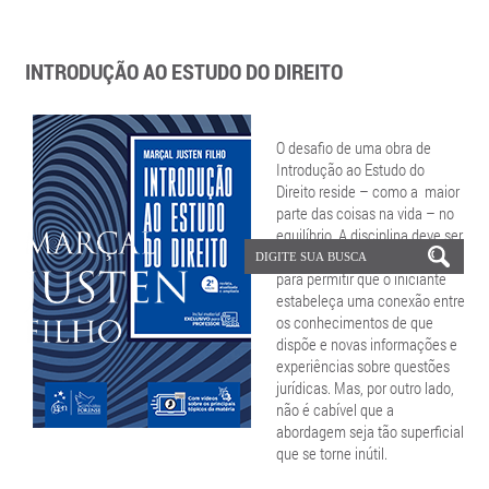
INTRODUÇÃO AO ESTUDO DO DIREITO
O desafio de uma obra de
Introdução ao Estudo do
Direito reside – como a maior
parte das coisas na vida – no
equilíbrio. A disciplina deve ser
suficientemente acessível
para permitir que o iniciante
estabeleça uma conexão entre
os conhecimentos de que
dispõe e novas informações e
experiências sobre questões
jurídicas. Mas, por outro lado,
não é cabível que a
abordagem seja tão superficial
que se torne inútil.