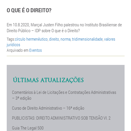
O QUE É O DIREITO?
Em 10.8.2020, Marçal Justen Filho palestrou n
o Instituto Brasiliense de
Direito Público – IDP sobre O que é o Direito?
Tags:
círculo hermenêutico
,
direito
,
norma
,
tridimensionalidade
,
valores
jurídicos
Arquivado em
Eventos
ÚLTIMAS ATUALIZAÇÕES
Comentários à Lei de Licitações e Contratações Administrativas
– 3ª edição
Curso de Direito Administrativo – 16ª edição
PUBLICISTAS: DIREITO ADMINISTRATIVO SOB TENSÃO Vl. 2
Guia The Legal 500