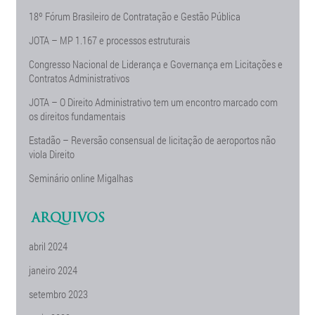
18º Fórum Brasileiro de Contratação e Gestão Pública
JOTA – MP 1.167 e processos estruturais
Congresso Nacional de Liderança e Governança em Licitações e
Contratos Administrativos
JOTA – O Direito Administrativo tem um encontro marcado com
os direitos fundamentais
Estadão – Reversão consensual de licitação de aeroportos não
viola Direito
Seminário online Migalhas
ARQUIVOS
abril 2024
janeiro 2024
setembro 2023