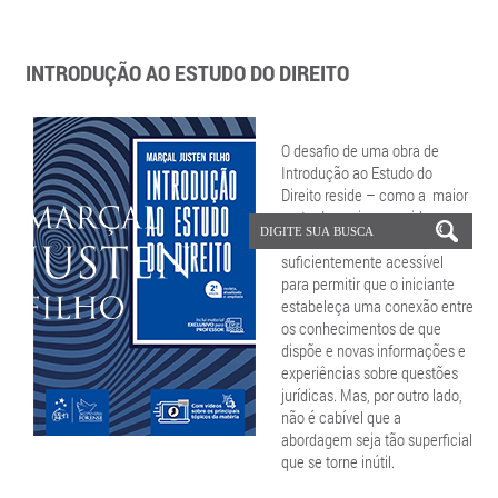
INTRODUÇÃO AO ESTUDO DO DIREITO
O desafio de uma obra de
Introdução ao Estudo do
Direito reside – como a maior
parte das coisas na vida – no
equilíbrio. A disciplina deve ser
suficientemente acessível
para permitir que o iniciante
estabeleça uma conexão entre
os conhecimentos de que
dispõe e novas informações e
experiências sobre questões
jurídicas. Mas, por outro lado,
não é cabível que a
abordagem seja tão superficial
que se torne inútil.