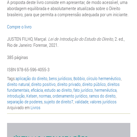
A proposta deste livro consiste em apresentar, de modo acessível, uma
abordagem equilibrada e absolutamente atualizada sobre o Direito
brasileiro, para que permita a compreensão adequada por um iniciante.
Compre o livro
JUSTEN FILHO, Marçal.
Lei de Introdução do Estudo do Direito
, 2. ed.,
Rio de Janeiro: Forense, 2021.
385 páginas
ISBN 978-65-596-4055-3
Tags:
aplicação do direito
,
bens jurídicos
,
Bobbio
,
círculo hermenêutico
,
direito natural
,
direito positivo
,
direito privado
,
direito público
,
direitos
fundamentais
,
eficácia
,
estudo ao direito
,
fato jurídico
,
hermenêutica
,
introdução
,
Kelsen
,
normas
,
ordenamento jurídico
,
ramos do direito
,
separação de poderes
,
sujeito de direito7
,
validade
,
valores jurídicos
Arquivado em
Livros