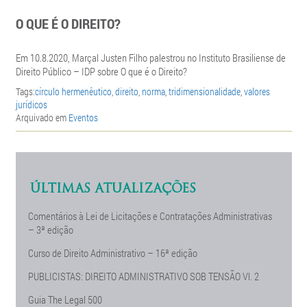
O QUE É O DIREITO?
Em 10.8.2020, Marçal Justen Filho palestrou n
o Instituto Brasiliense de
Direito Público – IDP sobre O que é o Direito?
Tags:
círculo hermenêutico
,
direito
,
norma
,
tridimensionalidade
,
valores
jurídicos
Arquivado em
Eventos
ÚLTIMAS ATUALIZAÇÕES
Comentários à Lei de Licitações e Contratações Administrativas
– 3ª edição
Curso de Direito Administrativo – 16ª edição
PUBLICISTAS: DIREITO ADMINISTRATIVO SOB TENSÃO Vl. 2
Guia The Legal 500