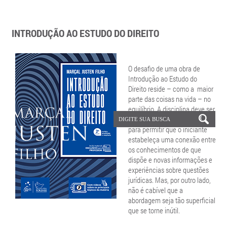
INTRODUÇÃO AO ESTUDO DO DIREITO
O desafio de uma obra de
Introdução ao Estudo do
Direito reside – como a maior
parte das coisas na vida – no
equilíbrio. A disciplina deve ser
suficientemente acessível
para permitir que o iniciante
estabeleça uma conexão entre
os conhecimentos de que
dispõe e novas informações e
experiências sobre questões
jurídicas. Mas, por outro lado,
não é cabível que a
abordagem seja tão superficial
que se torne inútil.