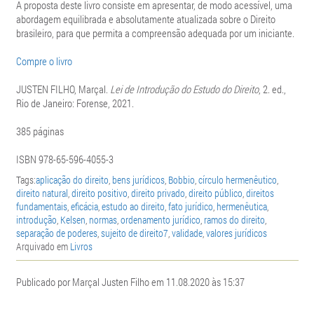
A proposta deste livro consiste em apresentar, de modo acessível, uma
abordagem equilibrada e absolutamente atualizada sobre o Direito
brasileiro, para que permita a compreensão adequada por um iniciante.
Compre o livro
JUSTEN FILHO, Marçal.
Lei de Introdução do Estudo do Direito
, 2. ed.,
Rio de Janeiro: Forense, 2021.
385 páginas
ISBN 978-65-596-4055-3
Tags:
aplicação do direito
,
bens jurídicos
,
Bobbio
,
círculo hermenêutico
,
direito natural
,
direito positivo
,
direito privado
,
direito público
,
direitos
fundamentais
,
eficácia
,
estudo ao direito
,
fato jurídico
,
hermenêutica
,
introdução
,
Kelsen
,
normas
,
ordenamento jurídico
,
ramos do direito
,
separação de poderes
,
sujeito de direito7
,
validade
,
valores jurídicos
Arquivado em
Livros
Publicado por Marçal Justen Filho em 11.08.2020 às 15:37