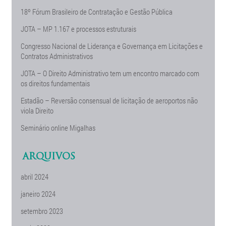
18º Fórum Brasileiro de Contratação e Gestão Pública
JOTA – MP 1.167 e processos estruturais
Congresso Nacional de Liderança e Governança em Licitações e
Contratos Administrativos
JOTA – O Direito Administrativo tem um encontro marcado com
os direitos fundamentais
Estadão – Reversão consensual de licitação de aeroportos não
viola Direito
Seminário online Migalhas
ARQUIVOS
abril 2024
janeiro 2024
setembro 2023