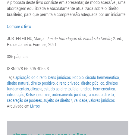
A proposta deste livro consiste em apresentar, de modo acessível, uma
abordagem equilibrada e absolutamente atualizada sobre o Direito
brasileiro, para que permita a compreensão adequada por um iniciante.
Compre o livro
JUSTEN FILHO, Marçal.
Lei de Introdução do Estudo do Direito
, 2. ed.,
Rio de Janeiro: Forense, 2021.
385 páginas
ISBN 978-65-596-4055-3
Tags:
aplicação do direito
,
bens jurídicos
,
Bobbio
,
círculo hermenêutico
,
direito natural
,
direito positivo
,
direito privado
,
direito público
,
direitos
fundamentais
,
eficácia
,
estudo ao direito
,
fato jurídico
,
hermenêutica
,
introdução
,
Kelsen
,
normas
,
ordenamento jurídico
,
ramos do direito
,
separação de poderes
,
sujeito de direito7
,
validade
,
valores jurídicos
Arquivado em
Livros