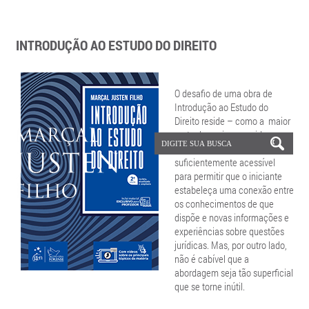
INTRODUÇÃO AO ESTUDO DO DIREITO
O desafio de uma obra de
Introdução ao Estudo do
Direito reside – como a maior
parte das coisas na vida – no
equilíbrio. A disciplina deve ser
suficientemente acessível
para permitir que o iniciante
estabeleça uma conexão entre
os conhecimentos de que
dispõe e novas informações e
experiências sobre questões
jurídicas. Mas, por outro lado,
não é cabível que a
abordagem seja tão superficial
que se torne inútil.