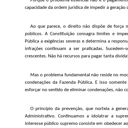
Porque o problema essencial não é o pagamento
capacidade da ordem jurídica de impedir a geração 
Ao que parece, o direito não dispõe de força n
públicos. A Constituição consagra limites e imp
Pública a exigências severas e determina a responsab
infrações continuam a ser praticadas. Sucedem-
crescentes. Não há recursos para pagar tanta dívida
Mas o problema fundamental não reside no modo 
condenações da Fazenda Pública. E isso somente 
esforçar no sentido de eliminar condenações, não c
O princípio da prevenção, que norteia a gener
Administrativo. Continuamos a idolatrar a supr
interesse público supremo consiste em obedecer ao di