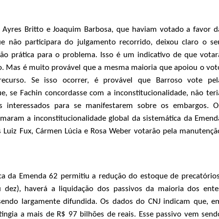
. Ayres Britto e Joaquim Barbosa, que haviam votado a favor d
ue não participara do julgamento recorrido, deixou claro o se
o prática para o problema. Isso é um indicativo de que votar
o. Mas é muito provável que a mesma maioria que apoiou o vot
ecurso. Se isso ocorrer, é provável que Barroso vote pel
e, se Fachin concordasse com a inconstitucionalidade, não teri
is interessados para se manifestarem sobre os embargos. O
maram a inconstitucionalidade global da sistemática da Emend
os Luiz Fux, Cármen Lúcia e Rosa Weber votarão pela manutençã
ca da Emenda 62 permitiu a redução do estoque de precatórios
 dez), haverá a liquidação dos passivos da maioria dos ente
 sendo largamente difundida. Os dados do CNJ indicam que, e
tingia a mais de R$ 97 bilhões de reais. Esse passivo vem send