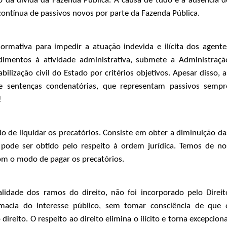
 da dívida da Fazenda Pública. A causa de tudo é a ausência d
contínua de passivos novos por parte da Fazenda Pública.
ormativa para impedir a atuação indevida e ilícita dos agente
edimentos à atividade administrativa, submete a Administraçã
ilização civil do Estado por critérios objetivos. Apesar disso, a
se sentenças condenatórias, que representam passivos sempr
!
de liquidar os precatórios. Consiste em obter a diminuição da
pode ser obtido pelo respeito à ordem jurídica. Temos de no
om o modo de pagar os precatórios.
alidade dos ramos do direito, não foi incorporado pelo Direit
emacia do interesse público, sem tomar consciência de que 
reito. O respeito ao direito elimina o ilícito e torna excepciona