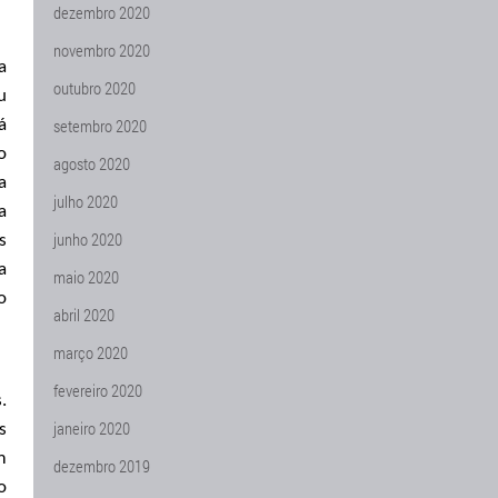
dezembro 2020
novembro 2020
a
outubro 2020
u
setembro 2020
á
o
agosto 2020
a
julho 2020
a
junho 2020
s
a
maio 2020
o
abril 2020
março 2020
fevereiro 2020
.
janeiro 2020
s
m
dezembro 2019
o