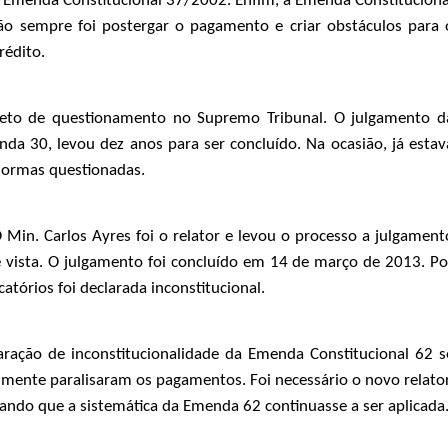
a Emenda Constitucional 37/2002. Enfim, a Emenda Constituciona
ão sempre foi postergar o pagamento e criar obstáculos para 
rédito.
jeto de questionamento no Supremo Tribunal. O julgamento d
da 30, levou dez anos para ser concluído. Na ocasião, já estav
normas questionadas.
 Min. Carlos Ayres foi o relator e levou o processo a julgament
vista. O julgamento foi concluído em 14 de março de 2013. Po
atórios foi declarada inconstitucional.
aração de inconstitucionalidade da Emenda Constitucional 62 s
mente paralisaram os pagamentos. Foi necessário o novo relator
nando que a sistemática da Emenda 62 continuasse a ser aplicada