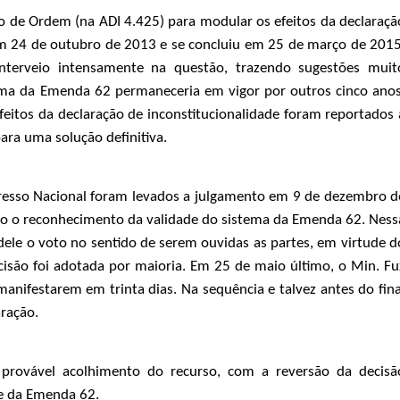
 de Ordem (na ADI 4.425) para modular os efeitos da declaraçã
 em 24 de outubro de 2013 e se concluiu em 25 de março de 2015
nterveio intensamente na questão, trazendo sugestões muit
tema da Emenda 62 permaneceria em vigor por outros cinco anos
feitos da declaração de inconstitucionalidade foram reportados 
ra uma solução definitiva.
esso Nacional foram levados a julgamento em 9 de dezembro d
ando o reconhecimento da validade do sistema da Emenda 62. Ness
 dele o voto no sentido de serem ouvidas as partes, em virtude d
ecisão foi adotada por maioria. Em 25 de maio último, o Min. Fu
anifestarem em trinta dias. Na sequência e talvez antes do fina
ração.
provável acolhimento do recurso, com a reversão da decisã
de da Emenda 62.