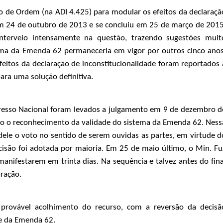
 de Ordem (na ADI 4.425) para modular os efeitos da declaraçã
 em 24 de outubro de 2013 e se concluiu em 25 de março de 2015
nterveio intensamente na questão, trazendo sugestões muit
tema da Emenda 62 permaneceria em vigor por outros cinco anos
feitos da declaração de inconstitucionalidade foram reportados 
ra uma solução definitiva.
esso Nacional foram levados a julgamento em 9 de dezembro d
ando o reconhecimento da validade do sistema da Emenda 62. Ness
 dele o voto no sentido de serem ouvidas as partes, em virtude d
ecisão foi adotada por maioria. Em 25 de maio último, o Min. Fu
anifestarem em trinta dias. Na sequência e talvez antes do fina
ração.
provável acolhimento do recurso, com a reversão da decisã
de da Emenda 62.