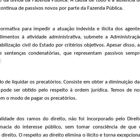
 da dívida da Fazenda Pública. A causa de tudo é a ausência d
contínua de passivos novos por parte da Fazenda Pública.
ormativa para impedir a atuação indevida e ilícita dos agente
edimentos à atividade administrativa, submete a Administraçã
ilização civil do Estado por critérios objetivos. Apesar disso, a
se sentenças condenatórias, que representam passivos sempr
!
de liquidar os precatórios. Consiste em obter a diminuição da
pode ser obtido pelo respeito à ordem jurídica. Temos de no
om o modo de pagar os precatórios.
alidade dos ramos do direito, não foi incorporado pelo Direit
emacia do interesse público, sem tomar consciência de que 
reito. O respeito ao direito elimina o ilícito e torna excepciona