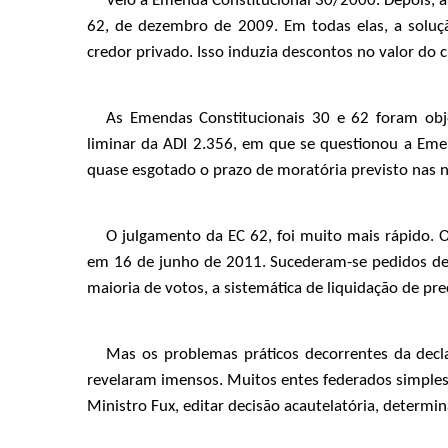
Veio a Emenda Constitucional 30/2000. Depois, 
62, de dezembro de 2009. Em todas elas, a soluç
credor privado. Isso induzia descontos no valor do c
As Emendas Constitucionais 30 e 62 foram ob
liminar da ADI 2.356, em que se questionou a Emen
quase esgotado o prazo de moratória previsto nas 
O julgamento da EC 62, foi muito mais rápido. O
em 16 de junho de 2011. Sucederam-se pedidos de 
maioria de votos, a sistemática de liquidação de prec
Mas os problemas práticos decorrentes da decl
revelaram imensos. Muitos entes federados simples
Ministro Fux, editar decisão acautelatória, determi