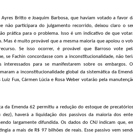
. Ayres Britto e Joaquim Barbosa, que haviam votado a favor d
ue não participara do julgamento recorrido, deixou claro o se
o prática para o problema. Isso é um indicativo de que votar
o. Mas é muito provável que a mesma maioria que apoiou o vot
ecurso. Se isso ocorrer, é provável que Barroso vote pel
e, se Fachin concordasse com a inconstitucionalidade, não teri
is interessados para se manifestarem sobre os embargos. O
maram a inconstitucionalidade global da sistemática da Emend
os Luiz Fux, Cármen Lúcia e Rosa Weber votarão pela manutençã
ca da Emenda 62 permitiu a redução do estoque de precatórios
 dez), haverá a liquidação dos passivos da maioria dos ente
 sendo largamente difundida. Os dados do CNJ indicam que, e
tingia a mais de R$ 97 bilhões de reais. Esse passivo vem send