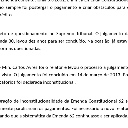
a Emenda Constitucional 37/2002. Enfim, a Emenda Constituciona
ão sempre foi postergar o pagamento e criar obstáculos para 
rédito.
jeto de questionamento no Supremo Tribunal. O julgamento d
da 30, levou dez anos para ser concluído. Na ocasião, já estav
normas questionadas.
 Min. Carlos Ayres foi o relator e levou o processo a julgament
vista. O julgamento foi concluído em 14 de março de 2013. Po
atórios foi declarada inconstitucional.
aração de inconstitucionalidade da Emenda Constitucional 62 s
mente paralisaram os pagamentos. Foi necessário o novo relator
nando que a sistemática da Emenda 62 continuasse a ser aplicada