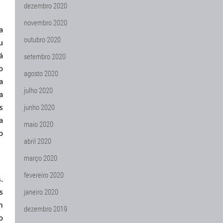
dezembro 2020
novembro 2020
a
outubro 2020
u
setembro 2020
á
o
agosto 2020
a
julho 2020
a
junho 2020
s
a
maio 2020
o
abril 2020
março 2020
fevereiro 2020
.
janeiro 2020
s
m
dezembro 2019
o