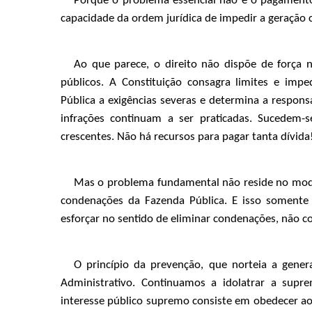
Porque o problema essencial não é o pagamento
capacidade da ordem jurídica de impedir a geração 
Ao que parece, o direito não dispõe de força n
públicos. A Constituição consagra limites e imp
Pública a exigências severas e determina a responsab
infrações continuam a ser praticadas. Sucedem-
crescentes. Não há recursos para pagar tanta dívida
Mas o problema fundamental não reside no modo 
condenações da Fazenda Pública. E isso somente 
esforçar no sentido de eliminar condenações, não c
O princípio da prevenção, que norteia a gener
Administrativo. Continuamos a idolatrar a supr
interesse público supremo consiste em obedecer ao di