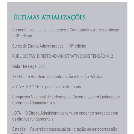
ÚLTIMAS ATUALIZAÇÕES
Comentários à Lei de Licitações e Contratações Administrativas
– 3ª edição
Curso de Direito Administrativo – 16ª edição
PUBLICISTAS: DIREITO ADMINISTRATIVO SOB TENSÃO Vl. 2
Guia The Legal 500
18º Fórum Brasileiro de Contratação e Gestão Pública
JOTA – MP 1.167 e processos estruturais
Congresso Nacional de Liderança e Governança em Licitações e
Contratos Administrativos
JOTA – O Direito Administrativo tem um encontro marcado com
os direitos fundamentais
Estadão – Reversão consensual de licitação de aeroportos não