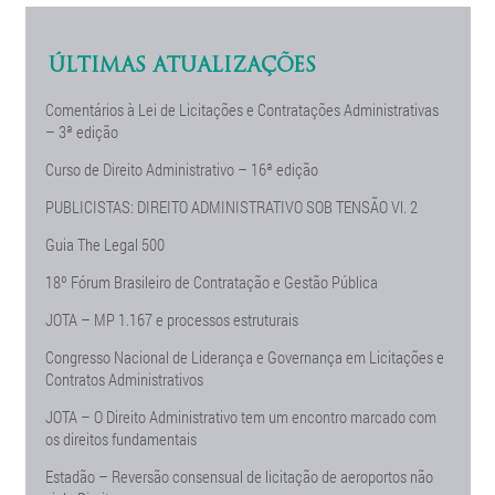
ÚLTIMAS ATUALIZAÇÕES
Comentários à Lei de Licitações e Contratações Administrativas
– 3ª edição
Curso de Direito Administrativo – 16ª edição
PUBLICISTAS: DIREITO ADMINISTRATIVO SOB TENSÃO Vl. 2
Guia The Legal 500
18º Fórum Brasileiro de Contratação e Gestão Pública
JOTA – MP 1.167 e processos estruturais
Congresso Nacional de Liderança e Governança em Licitações e
Contratos Administrativos
JOTA – O Direito Administrativo tem um encontro marcado com
os direitos fundamentais
Estadão – Reversão consensual de licitação de aeroportos não