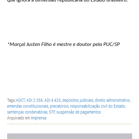
que ignora a dimensão republicana do Estado brasileiro.
*Marçal Justen Filho é mestre e doutor pela PUC/SP
Tags:
ADCT
,
ADI 2.356
,
ADI 4.425
,
depósitos judiciais
,
direito administrativo
,
emendas constitucionais
,
precatórios
,
responsabilização civil do Estado
,
sentenças condenatóras
,
STF
,
suspensão de pagamentos
Arquivado em
Imprensa